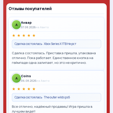
Отзывы покупателей
Анвар
A
07.08.2026
на Авито
★
★
★
★
★
Сделка состоялась · Xbox Series X 1TB Не рст
Сделка состоялась. Приставка пришла, упакована
отлично. Пока работает. Единственное кнопка на
геймпаде одна залипает, но это не критично.
Coins
A
06.08.2026
на Авито
★
★
★
★
★
Сделка состоялась · The outer wilds ps5
Все отлично, надёжный продавец! Игра пришла в
лучшем виде!!