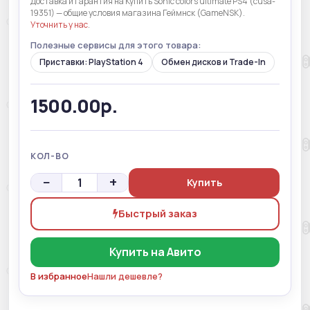
Доставка и гарантия на Купить Sonic colors ultimate PS4 (cusa-
19351) — общие условия магазина Геймнск (GameNSK).
Уточнить у нас
.
Полезные сервисы для этого товара:
Приставки: PlayStation 4
Обмен дисков и Trade-In
1500.00р.
КОЛ-ВО
−
+
Купить
Быстрый заказ
Купить на Авито
В избранное
Нашли дешевле?