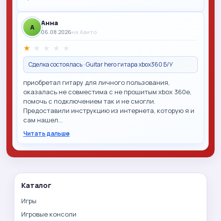
Анна
A
06.08.2026
на Авито
★
★
★
★
★
Сделка состоялась · Guitar hero гитара xbox360 Б/У
приобретал гитару для личного пользования,
оказалась не совместима с не прошитым xbox 360e,
помочь с подключением так и не смогли.
Предоставили инструкцию из интернета, которую я и
сам нашел…
Читать дальше
Каталог
Игры
Игровые консоли