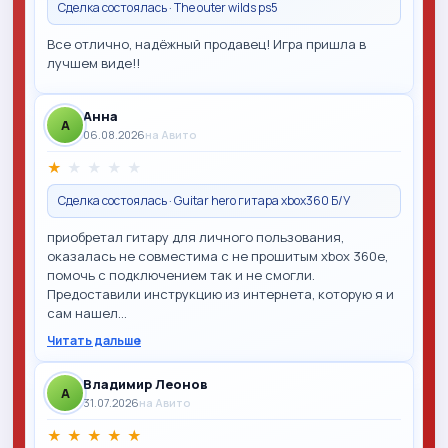
Сделка состоялась · The outer wilds ps5
Все отлично, надёжный продавец! Игра пришла в
лучшем виде!!
Анна
A
06.08.2026
на Авито
★
★
★
★
★
Сделка состоялась · Guitar hero гитара xbox360 Б/У
приобретал гитару для личного пользования,
оказалась не совместима с не прошитым xbox 360e,
помочь с подключением так и не смогли.
Предоставили инструкцию из интернета, которую я и
сам нашел…
Читать дальше
Владимир Леонов
A
31.07.2026
на Авито
★
★
★
★
★