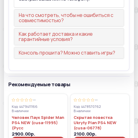
На что смотреть, чтобы не ошибиться с
совместимостью?
Как работает доставка и какие
гарантийные условия?
Консоль прошита? Можно ставить игры?
Рекомендуемые товары
—
—
Код: 4479411166
Код: 4478570762
В наличии
В наличии
Человек Паук Spider Man
Скрытая повестка
PS4 NEW (cusa-11995)
Ukryty Plan PS4 NEW
(Русс
(cusa-06778)
2900.00р.
2100.00р.