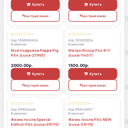
Купить
Купить
Быстрый заказ
Быстрый заказ
—
—
Код: 7998590604
Код: 1919022024
В наличии
В наличии
Моя подружка Peppa Pig
Метро Исход Ps4 Б\У
PS4 (cusa-27965)
(cusa-11407)
2000.00р.
1500.00р.
Купить
Купить
Быстрый заказ
Быстрый заказ
—
—
Код: 8158044446
Код: 8158745837
В наличии
В наличии
Жизнь после Special
Жизнь после PS4 NEW
Edition PS4 (cusa-09176)
(cusa-09176)