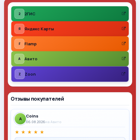
2ГИС
2
Яндекс Карты
Я
Flamp
F
Авито
A
Zoon
Z
Отзывы покупателей
Coins
A
06.08.2026
на Авито
★
★
★
★
★