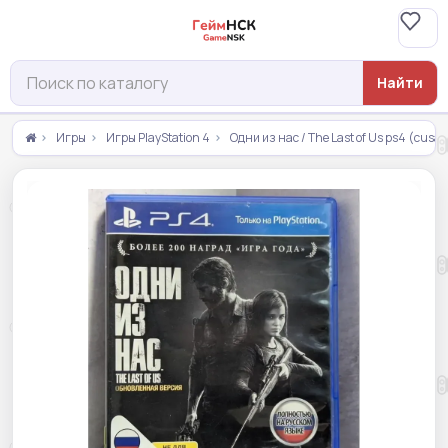
Найти
Игры
Игры PlayStation 4
Одни из нас / The Last of Us ps4 (cusa 