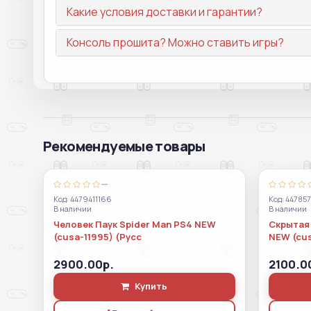
Какие условия доставки и гарантии?
Консоль прошита? Можно ставить игры?
Рекомендуемые товары
—
Код: 4479411166
Код: 44785
В наличии
В наличии
Человек Паук Spider Man PS4 NEW
Скрытая 
(cusa-11995) (Русс
NEW (cu
2900.00р.
2100.0
Купить