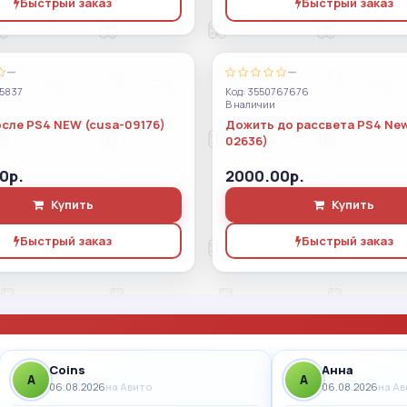
Быстрый заказ
Быстрый заказ
—
—
45837
Код: 3550767676
В наличии
сле PS4 NEW (cusa-09176)
Дожить до рассвета PS4 New
02636)
0р.
2000.00р.
Купить
Купить
Быстрый заказ
Быстрый заказ
Coins
Анна
A
A
06.08.2026
на Авито
06.08.2026
на А