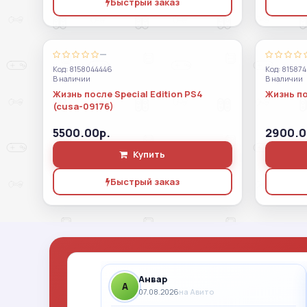
Быстрый заказ
—
Код: 8158044446
Код: 81587
В наличии
В наличии
Жизнь после Special Edition PS4
Жизнь по
(cusa-09176)
5500.00р.
2900.0
Купить
Быстрый заказ
Анвар
A
07.08.2026
на Авито