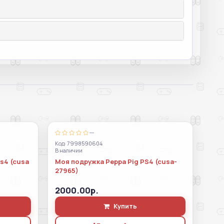
—
Код: 7998590604
В наличии
ps4 (cusa
Моя подружка Peppa Pig PS4 (cusa-
27965)
2000.00р.
Купить