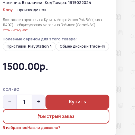
Наличие:
В наличии
· Код Товара:
1919022024
Sony
— производитель
Доставка и гарантия на Купить Метро Исход Ps4 Б\У (cusa-
11407) — общие условия магазина Геймнск (GameNSK).
Уточнить у нас
.
Полезные сервисы для этого товара:
Приставки: PlayStation 4
Обмен дисков и Trade-In
1500.00р.
КОЛ-ВО
−
+
Купить
Быстрый заказ
В избранное
Нашли дешевле?