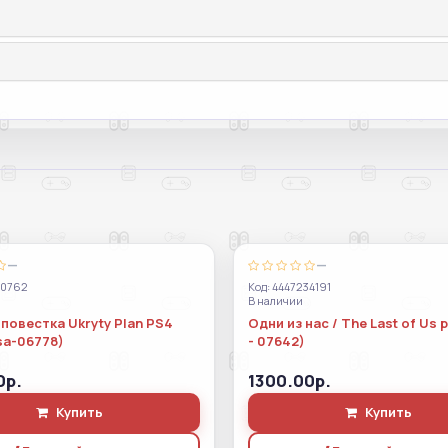
—
—
70762
Код: 4447234191
В наличии
повестка Ukryty Plan PS4
Одни из нас / The Last of Us 
sa-06778)
- 07642)
0р.
1300.00р.
Купить
Купить