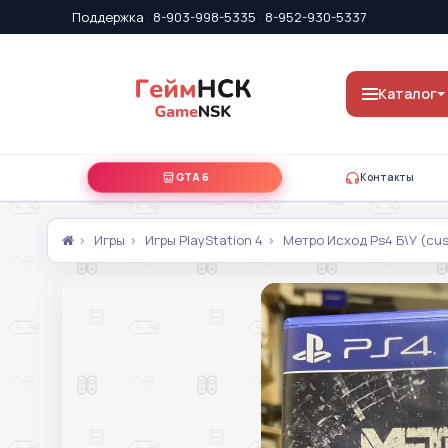
Поддержка
·
8-903-998-5335
·
8-952-930-5337
Каталог
GTA 6
Контакты
Игры
Игры PlayStation 4
Метро Исход Ps4 Б\У (cus