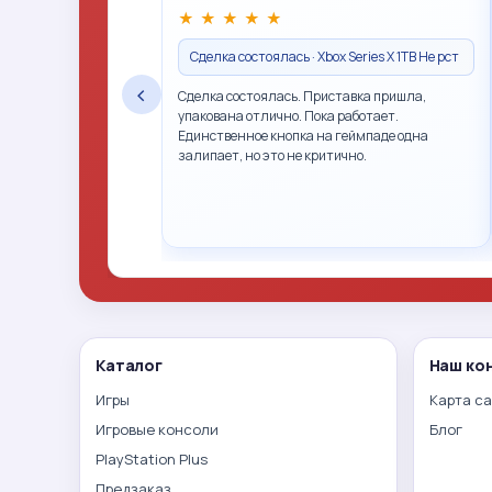
★
★
★
★
★
Сделка состоялась · Xbox Series X 1TB Не рст
‹
Сделка состоялась. Приставка пришла,
упакована отлично. Пока работает.
Единственное кнопка на геймпаде одна
залипает, но это не критично.
Каталог
Наш ко
Игры
Карта с
Игровые консоли
Блог
PlayStation Plus
Предзаказ