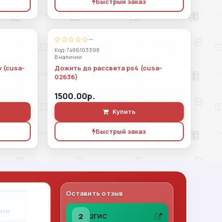
Быстрый заказ
—
Код: 7486103398
В наличии
 (cusa-
Дожить до рассвета ps4 (cusa-
02636)
1500.00р.
Купить
Быстрый заказ
Оставить отзыв
Владимир Леонов
A
вито
31.07.2026
на Авито
2
2ГИС