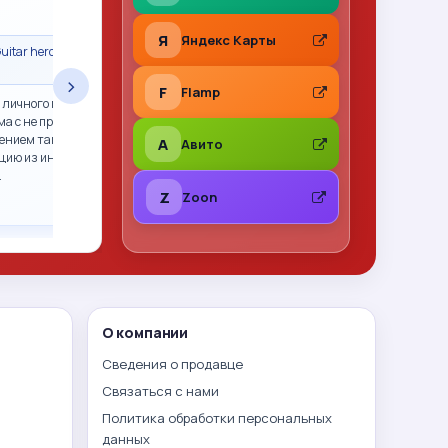
★
★
★
★
★
Я
Яндекс Карты
uitar hero гитара
Сделка состоялась · Call of Duty 2: Big Red
One PS2 (sles-53415) (Англ
›
F
Flamp
 личного пользования,
Все отлично. Фото перед отправкой, хорошо
ма с не прошитым xbox
упаковано. Рекомендую
ением так и не смогли.
A
Авито
цию из интернета,
…
Z
Zoon
О компании
Сведения о продавце
Связаться с нами
Политика обработки персональных
данных