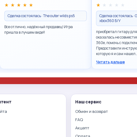
★
★
★
★
★
★
★
★
★
★
Сделка состоялась · The outer wilds ps5
Сделка состоялась · G
xbox360 Б/У
Все отлично, надёжный продавец! Игра
приобретал гитару для
пришла в лучшем виде!!
оказалась не совмести
360e, помочь с подключ
Предоставили инструк
которую я и сам нашел
Читать дальше
нтент
Наш сервис
айта
Обмен и возврат
FAQ
Акцепт
Оплата