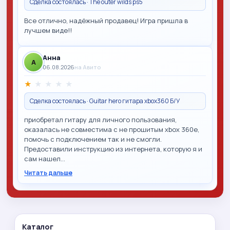
Сделка состоялась · The outer wilds ps5
Все отлично, надёжный продавец! Игра пришла в
лучшем виде!!
Анна
A
06.08.2026
на Авито
★
★
★
★
★
Сделка состоялась · Guitar hero гитара xbox360 Б/У
приобретал гитару для личного пользования,
оказалась не совместима с не прошитым xbox 360e,
помочь с подключением так и не смогли.
Предоставили инструкцию из интернета, которую я и
сам нашел…
Читать дальше
Каталог