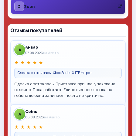
Zoon
Z
Отзывы покупателей
Анвар
A
07.08.2026
на Авито
★
★
★
★
★
Сделка состоялась · Xbox Series X 1TB Не рст
Сделка состоялась. Приставка пришла, упакована
отлично. Пока работает. Единственное кнопка на
геймпаде одна залипает, но это не критично.
Coins
A
06.08.2026
на Авито
★
★
★
★
★