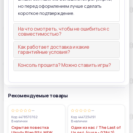
но перед оформлением лучше сделать
короткое подтверждение.
На что смотреть, чтобы не ошибиться с
совместимостью?
Как работает доставка и какие
гарантийные условия?
Консоль прошита? Можно ставить игры?
Рекомендуемые товары
—
—
Код: 4478570762
Код: 4447234191
В наличии
В наличии
Скрытая повестка
Одни из нас / The Last of
Ukryty Plan PS4 NEW
Us ps4 (cusa - 07642)