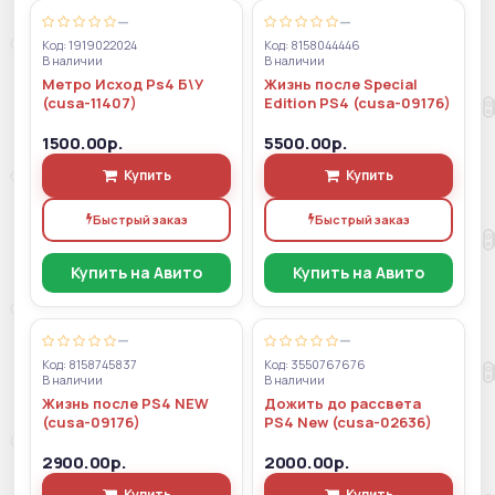
—
—
Код: 1919022024
Код: 8158044446
В наличии
В наличии
Метро Исход Ps4 Б\У
Жизнь после Special
(cusa-11407)
Edition PS4 (cusa-09176)
1500.00р.
5500.00р.
Купить
Купить
Быстрый заказ
Быстрый заказ
Купить на Авито
Купить на Авито
—
—
Код: 8158745837
Код: 3550767676
В наличии
В наличии
Жизнь после PS4 NEW
Дожить до рассвета
(cusa-09176)
PS4 New (cusa-02636)
2900.00р.
2000.00р.
Купить
Купить