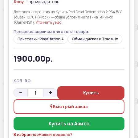
Sony
— производитель
Доставка и гарантия на Купить Red Dead Redemption 2 PS4 Б/У
(cusa-11070) (Русски — общие условия магазина Геймнск
(GameNSK).
Уточнить у нас
.
Полезные сервисы для этого товара:
Приставки: PlayStation 4
Обмен дисков и Trade-In
1900.00р.
КОЛ-ВО
−
+
Купить
Быстрый заказ
Купить на Авито
В избранное
Нашли дешевле?