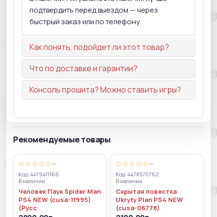
подтвердить перед выездом — через
быстрый заказ или по телефону.
Как понять, подойдет ли этот товар?
Что по доставке и гарантии?
Консоль прошита? Можно ставить игры?
Рекомендуемые товары
—
—
Код: 4479411166
Код: 4478570762
В наличии
В наличии
Человек Паук Spider Man
Скрытая повестка
PS4 NEW (cusa-11995)
Ukryty Plan PS4 NEW
(Русс
(cusa-06778)