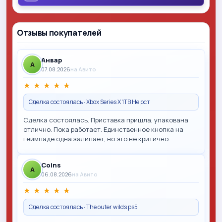
Отзывы покупателей
Анвар
A
07.08.2026
на Авито
★
★
★
★
★
Сделка состоялась · Xbox Series X 1TB Не рст
Сделка состоялась. Приставка пришла, упакована
отлично. Пока работает. Единственное кнопка на
геймпаде одна залипает, но это не критично.
Coins
A
06.08.2026
на Авито
★
★
★
★
★
Сделка состоялась · The outer wilds ps5