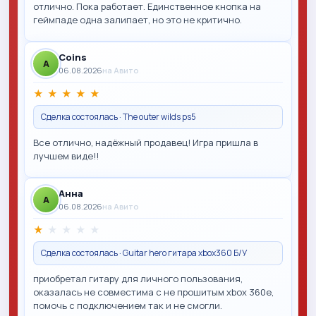
отлично. Пока работает. Единственное кнопка на
геймпаде одна залипает, но это не критично.
Coins
A
06.08.2026
на Авито
★
★
★
★
★
Сделка состоялась · The outer wilds ps5
Все отлично, надёжный продавец! Игра пришла в
лучшем виде!!
Анна
A
06.08.2026
на Авито
★
★
★
★
★
Сделка состоялась · Guitar hero гитара xbox360 Б/У
приобретал гитару для личного пользования,
оказалась не совместима с не прошитым xbox 360e,
помочь с подключением так и не смогли.