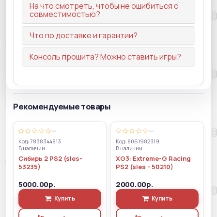
На что смотреть, чтобы не ошибиться с
совместимостью?
Что по доставке и гарантии?
Консоль прошита? Можно ставить игры?
Рекомендуемые товары
—
—
Код: 7838344813
Код: 8061982319
В наличии
В наличии
Сибирь 2 PS2 (sles-
XG3: Extreme-G Racing
53235)
PS2 (sles - 50210)
5000.00р.
2000.00р.
Купить
Купить