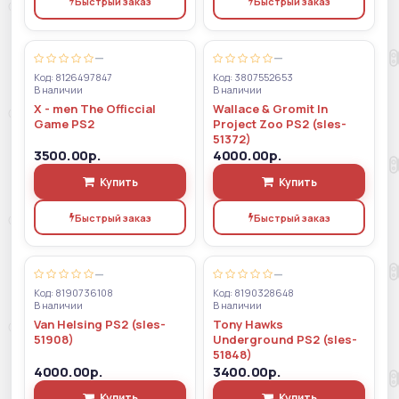
Быстрый заказ
Быстрый заказ
—
—
Код: 8126497847
Код: 3807552653
В наличии
В наличии
X - men The Officcial
Wallace & Gromit In
Game PS2
Project Zoo PS2 (sles-
51372)
3500.00р.
4000.00р.
Купить
Купить
Быстрый заказ
Быстрый заказ
—
—
Код: 8190736108
Код: 8190328648
В наличии
В наличии
Van Helsing PS2 (sles-
Tony Hawks
51908)
Underground PS2 (sles-
51848)
4000.00р.
3400.00р.
Купить
Купить