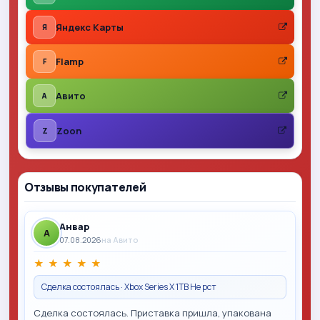
Яндекс Карты
Я
Flamp
F
Авито
A
Zoon
Z
Отзывы покупателей
Анвар
A
07.08.2026
на Авито
★
★
★
★
★
Сделка состоялась · Xbox Series X 1TB Не рст
Сделка состоялась. Приставка пришла, упакована