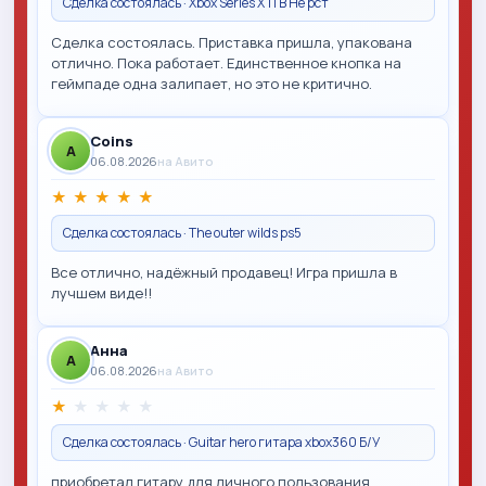
Сделка состоялась · Xbox Series X 1TB Не рст
Сделка состоялась. Приставка пришла, упакована
отлично. Пока работает. Единственное кнопка на
геймпаде одна залипает, но это не критично.
Coins
A
06.08.2026
на Авито
★
★
★
★
★
Сделка состоялась · The outer wilds ps5
Все отлично, надёжный продавец! Игра пришла в
лучшем виде!!
Анна
A
06.08.2026
на Авито
★
★
★
★
★
Сделка состоялась · Guitar hero гитара xbox360 Б/У
приобретал гитару для личного пользования,