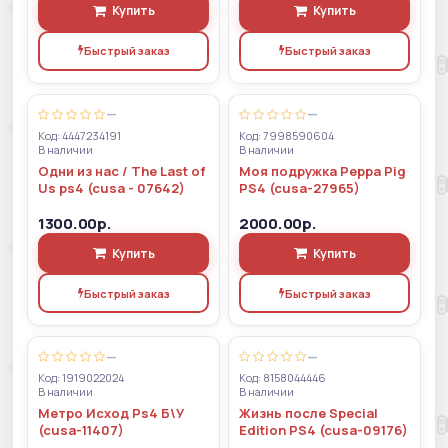
Купить
Купить
Быстрый заказ
Быстрый заказ
—
—
Код: 4447234191
Код: 7998590604
В наличии
В наличии
Одни из нас / The Last of
Моя подружка Peppa Pig
Us ps4 (cusa - 07642)
PS4 (cusa-27965)
1300.00р.
2000.00р.
Купить
Купить
Быстрый заказ
Быстрый заказ
—
—
Код: 1919022024
Код: 8158044446
В наличии
В наличии
Метро Исход Ps4 Б\У
Жизнь после Special
(cusa-11407)
Edition PS4 (cusa-09176)