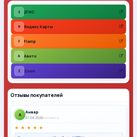
2ГИС
2
Яндекс Карты
Я
Flamp
F
Авито
A
Zoon
Z
Отзывы покупателей
Анвар
A
07.08.2026
на Авито
★
★
★
★
★