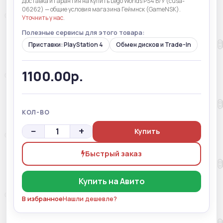
Доставка и гарантия на Купить Lego Worlds PS4 Б/У (cusa-
06262) — общие условия магазина Геймнск (GameNSK).
Уточнить у нас
.
Полезные сервисы для этого товара:
Приставки: PlayStation 4
Обмен дисков и Trade-In
1100.00р.
КОЛ-ВО
−
+
Купить
Быстрый заказ
Купить на Авито
В избранное
Нашли дешевле?