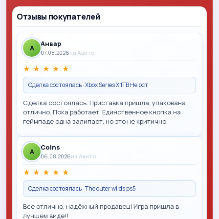
Отзывы покупателей
Анвар
A
07.08.2026
на Авито
★
★
★
★
★
Сделка состоялась · Xbox Series X 1TB Не рст
Сделка состоялась. Приставка пришла, упакована
отлично. Пока работает. Единственное кнопка на
геймпаде одна залипает, но это не критично.
Coins
A
06.08.2026
на Авито
★
★
★
★
★
Сделка состоялась · The outer wilds ps5
Все отлично, надёжный продавец! Игра пришла в
лучшем виде!!