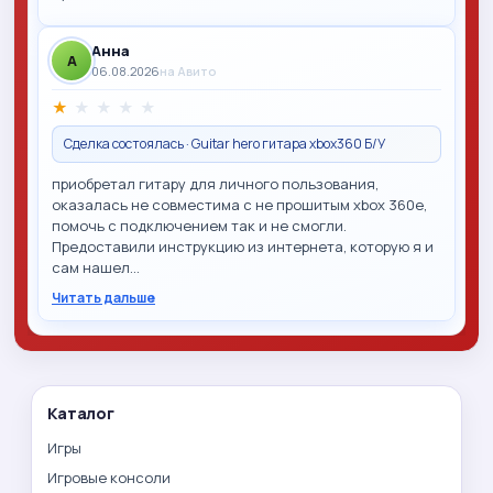
Анна
A
06.08.2026
на Авито
★
★
★
★
★
Сделка состоялась · Guitar hero гитара xbox360 Б/У
приобретал гитару для личного пользования,
оказалась не совместима с не прошитым xbox 360e,
помочь с подключением так и не смогли.
Предоставили инструкцию из интернета, которую я и
сам нашел…
Читать дальше
Каталог
Игры
Игровые консоли