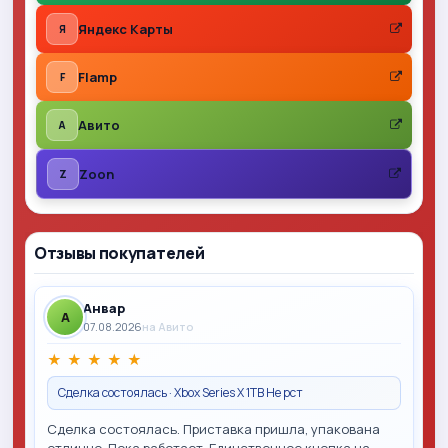
Яндекс Карты
Я
Flamp
F
Авито
A
Zoon
Z
Отзывы покупателей
Анвар
A
07.08.2026
на Авито
★
★
★
★
★
Сделка состоялась · Xbox Series X 1TB Не рст
Сделка состоялась. Приставка пришла, упакована
отлично. Пока работает. Единственное кнопка на