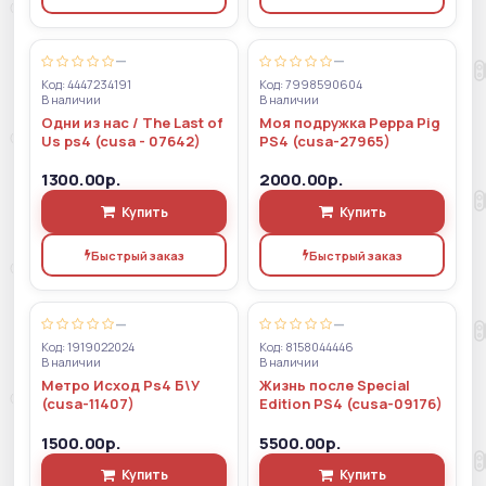
—
—
Код: 4447234191
Код: 7998590604
В наличии
В наличии
Одни из нас / The Last of
Моя подружка Peppa Pig
Us ps4 (cusa - 07642)
PS4 (cusa-27965)
1300.00р.
2000.00р.
Купить
Купить
Быстрый заказ
Быстрый заказ
—
—
Код: 1919022024
Код: 8158044446
В наличии
В наличии
Метро Исход Ps4 Б\У
Жизнь после Special
(cusa-11407)
Edition PS4 (cusa-09176)
1500.00р.
5500.00р.
Купить
Купить