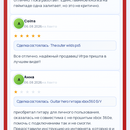
геймпаде одна залипает, но это не критично.
Coins
A
06.08.2026
на Авито
★
★
★
★
★
Сделка состоялась · The outer wilds ps5
Все отлично, надёжный продавец! Игра пришла в
лучшем виде!!
Анна
A
06.08.2026
на Авито
★
★
★
★
★
Сделка состоялась · Guitar hero гитара xbox360 Б/У
приобретал гитару для личного пользования,
оказалась не совместима с не прошитым xbox 360e,
помочь с подключением так и не смогли.
Предоставили инструкцию из интернета, которую я и