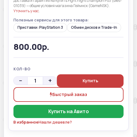
Доставка и гарантия на Купить Fight night champion PS3 (bles-
01039) — общие условия магазина Геймнск (GameNSK).
Уточнить у нас
.
Полезные сервисы для этого товара:
Приставки: PlayStation 3
Обмен дисков и Trade-In
800.00р.
КОЛ-ВО
−
+
Купить
Быстрый заказ
Купить на Авито
В избранное
Нашли дешевле?