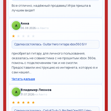
Все отлично, надёжный продавец! Игра пришла в
лучшем виде!!
Анна
A
06.08.2026
на Авито
★
★
★
★
★
Сделка состоялась · Guitar hero гитара xbox360 Б/У
приобретал гитару для личного пользования,
оказалась не совместима с не прошитым xbox 360e,
помочь с подключением так и не смогли.
Предоставили инструкцию из интернета, которую я и
сам нашел…
Читать дальше
Владимир Леонов
A
31.07.2026
на Авито
★
★
★
★
★
Сделка состоялась · Call of Duty 2: Big Red One PS2 (sles-