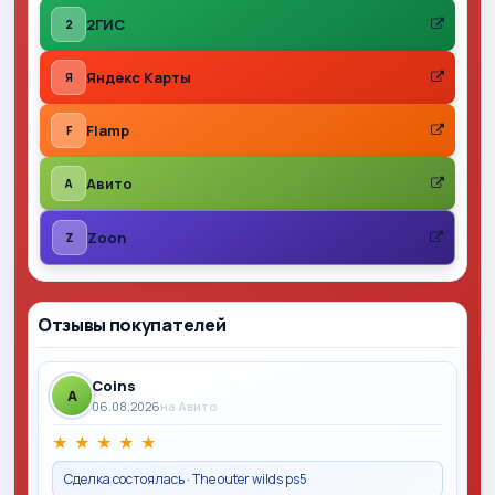
2ГИС
2
Яндекс Карты
Я
Flamp
F
Авито
A
Zoon
Z
Отзывы покупателей
Coins
A
06.08.2026
на Авито
★
★
★
★
★
Сделка состоялась · The outer wilds ps5