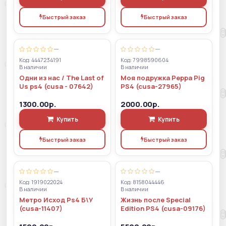
Быстрый заказ
Быстрый заказ
—
—
Код: 4447234191
Код: 7998590604
В наличии
В наличии
Одни из нас / The Last of
Моя подружка Peppa Pig
Us ps4 (cusa - 07642)
PS4 (cusa-27965)
1300.00р.
2000.00р.
Купить
Купить
Быстрый заказ
Быстрый заказ
—
—
Код: 1919022024
Код: 8158044446
В наличии
В наличии
Метро Исход Ps4 Б\У
Жизнь после Special
(cusa-11407)
Edition PS4 (cusa-09176)