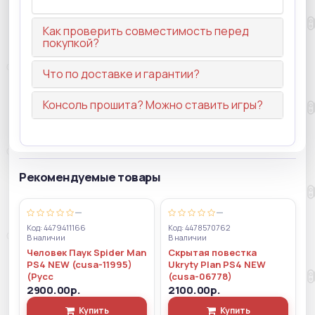
Как проверить совместимость перед
покупкой?
Что по доставке и гарантии?
Консоль прошита? Можно ставить игры?
Рекомендуемые товары
—
—
Код: 4479411166
Код: 4478570762
В наличии
В наличии
Человек Паук Spider Man
Скрытая повестка
PS4 NEW (cusa-11995)
Ukryty Plan PS4 NEW
(Русс
(cusa-06778)
2900.00р.
2100.00р.
Купить
Купить