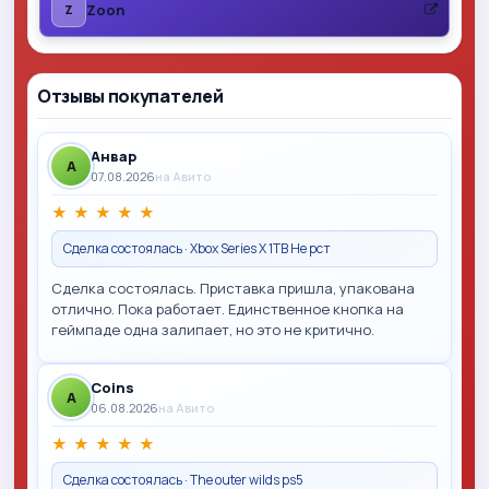
Zoon
Z
Отзывы покупателей
Анвар
A
07.08.2026
на Авито
★
★
★
★
★
Сделка состоялась · Xbox Series X 1TB Не рст
Сделка состоялась. Приставка пришла, упакована
отлично. Пока работает. Единственное кнопка на
геймпаде одна залипает, но это не критично.
Coins
A
06.08.2026
на Авито
★
★
★
★
★
Сделка состоялась · The outer wilds ps5