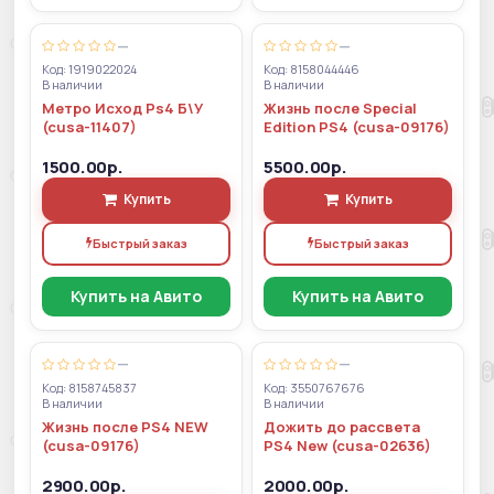
—
—
Код: 1919022024
Код: 8158044446
В наличии
В наличии
Метро Исход Ps4 Б\У
Жизнь после Special
(cusa-11407)
Edition PS4 (cusa-09176)
1500.00р.
5500.00р.
Купить
Купить
Быстрый заказ
Быстрый заказ
Купить на Авито
Купить на Авито
—
—
Код: 8158745837
Код: 3550767676
В наличии
В наличии
Жизнь после PS4 NEW
Дожить до рассвета
(cusa-09176)
PS4 New (cusa-02636)
2900.00р.
2000.00р.