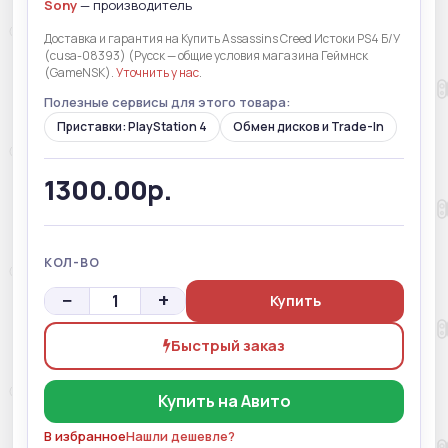
Sony
— производитель
Доставка и гарантия на Купить Assassins Creed Истоки PS4 Б/У
(cusa-08393) (Русск — общие условия магазина Геймнск
(GameNSK).
Уточнить у нас
.
Полезные сервисы для этого товара:
Приставки: PlayStation 4
Обмен дисков и Trade-In
1300.00р.
КОЛ-ВО
−
+
Купить
Быстрый заказ
Купить на Авито
В избранное
Нашли дешевле?