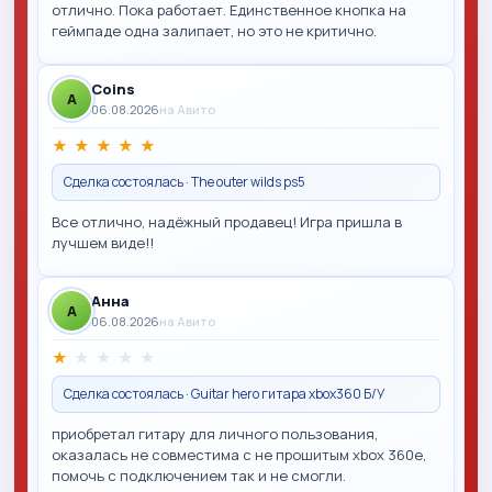
отлично. Пока работает. Единственное кнопка на
геймпаде одна залипает, но это не критично.
Coins
A
06.08.2026
на Авито
★
★
★
★
★
Сделка состоялась · The outer wilds ps5
Все отлично, надёжный продавец! Игра пришла в
лучшем виде!!
Анна
A
06.08.2026
на Авито
★
★
★
★
★
Сделка состоялась · Guitar hero гитара xbox360 Б/У
приобретал гитару для личного пользования,
оказалась не совместима с не прошитым xbox 360e,
помочь с подключением так и не смогли.