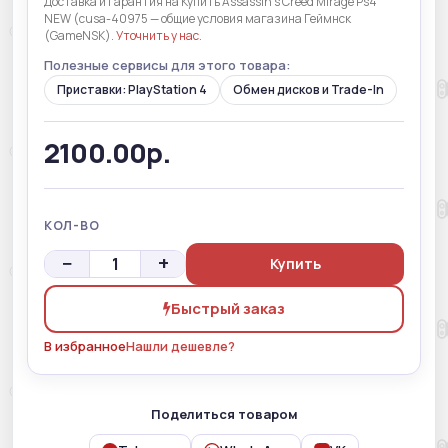
Доставка и гарантия на Купить Assassin's Creed Mirage Ps4
NEW (cusa-40975 — общие условия магазина Геймнск
(GameNSK).
Уточнить у нас
.
Полезные сервисы для этого товара:
Приставки: PlayStation 4
Обмен дисков и Trade-In
2100.00р.
КОЛ-ВО
−
+
Купить
Быстрый заказ
В избранное
Нашли дешевле?
Поделиться товаром