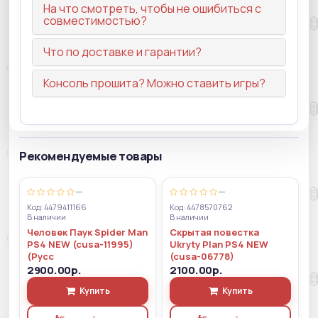
На что смотреть, чтобы не ошибиться с
совместимостью?
Что по доставке и гарантии?
Консоль прошита? Можно ставить игры?
Рекомендуемые товары
—
—
Код: 4479411166
Код: 4478570762
В наличии
В наличии
Человек Паук Spider Man
Скрытая повестка
PS4 NEW (cusa-11995)
Ukryty Plan PS4 NEW
(Русс
(cusa-06778)
2900.00р.
2100.00р.
Купить
Купить