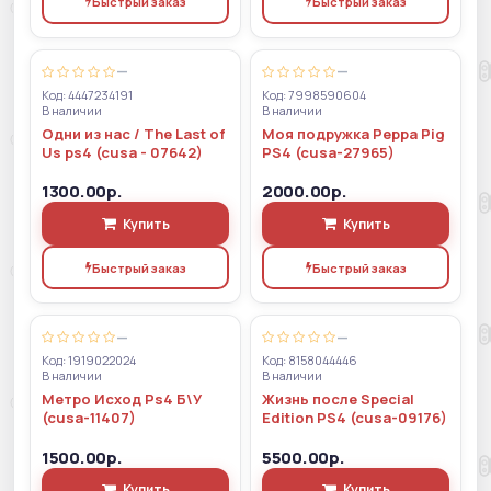
Быстрый заказ
Быстрый заказ
—
—
Код: 4447234191
Код: 7998590604
В наличии
В наличии
Одни из нас / The Last of
Моя подружка Peppa Pig
Us ps4 (cusa - 07642)
PS4 (cusa-27965)
1300.00р.
2000.00р.
Купить
Купить
Быстрый заказ
Быстрый заказ
—
—
Код: 1919022024
Код: 8158044446
В наличии
В наличии
Метро Исход Ps4 Б\У
Жизнь после Special
(cusa-11407)
Edition PS4 (cusa-09176)
1500.00р.
5500.00р.
Купить
Купить