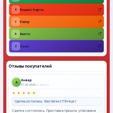
Яндекс Карты
Я
Flamp
F
Авито
A
Zoon
Z
Отзывы покупателей
Анвар
A
07.08.2026
на Авито
★
★
★
★
★
Сделка состоялась · Xbox Series X 1TB Не рст
Сделка состоялась. Приставка пришла, упакована