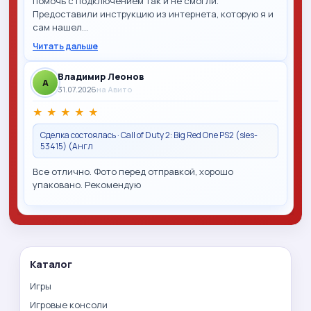
помочь с подключением так и не смогли.
Предоставили инструкцию из интернета, которую я и
сам нашел…
Читать дальше
Владимир Леонов
A
31.07.2026
на Авито
★
★
★
★
★
Сделка состоялась · Call of Duty 2: Big Red One PS2 (sles-
53415) (Англ
Все отлично. Фото перед отправкой, хорошо
упаковано. Рекомендую
Каталог
Игры
Игровые консоли