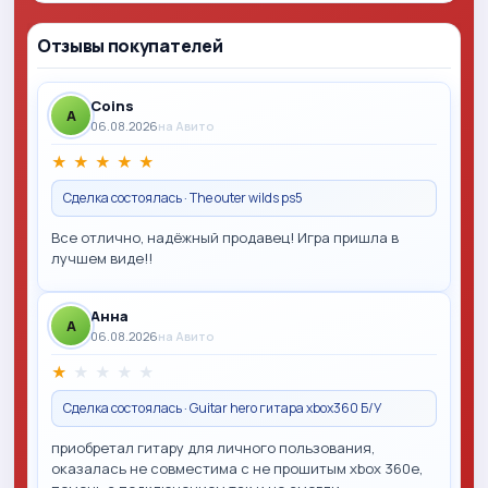
Отзывы покупателей
Coins
A
06.08.2026
на Авито
★
★
★
★
★
Сделка состоялась · The outer wilds ps5
Все отлично, надёжный продавец! Игра пришла в
лучшем виде!!
Анна
A
06.08.2026
на Авито
★
★
★
★
★
Сделка состоялась · Guitar hero гитара xbox360 Б/У
приобретал гитару для личного пользования,
оказалась не совместима с не прошитым xbox 360e,