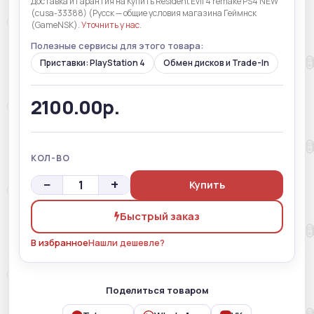
Доставка и гарантия на Купить Resident Evil 4 remake PS4 NEW
(cusa-33388) (Русск — общие условия магазина Геймнск
(GameNSK).
Уточнить у нас
.
Полезные сервисы для этого товара:
Приставки: PlayStation 4
Обмен дисков и Trade-In
2100.00р.
КОЛ-ВО
−
+
Купить
Быстрый заказ
В избранное
Нашли дешевле?
Поделиться товаром