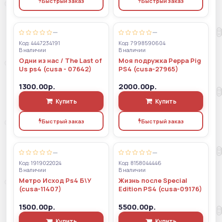
Быстрый заказ
Быстрый заказ
—
—
Код: 4447234191
Код: 7998590604
В наличии
В наличии
Одни из нас / The Last of
Моя подружка Peppa Pig
Us ps4 (cusa - 07642)
PS4 (cusa-27965)
1300.00р.
2000.00р.
Купить
Купить
Быстрый заказ
Быстрый заказ
—
—
Код: 1919022024
Код: 8158044446
В наличии
В наличии
Метро Исход Ps4 Б\У
Жизнь после Special
(cusa-11407)
Edition PS4 (cusa-09176)
1500.00р.
5500.00р.
Купить
Купить