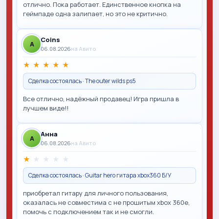
отлично. Пока работает. Единственное кнопка на
геймпаде одна залипает, но это не критично.
Coins
A
06.08.2026
на Авито
★
★
★
★
★
Сделка состоялась · The outer wilds ps5
Все отлично, надёжный продавец! Игра пришла в
лучшем виде!!
Анна
A
06.08.2026
на Авито
★
★
★
★
★
Сделка состоялась · Guitar hero гитара xbox360 Б/У
приобретал гитару для личного пользования,
оказалась не совместима с не прошитым xbox 360e,
помочь с подключением так и не смогли.