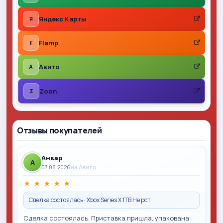
Яндекс Карты
Я
Flamp
F
Авито
A
Zoon
Z
Отзывы покупателей
Анвар
A
07.08.2026
на Авито
★
★
★
★
★
Сделка состоялась · Xbox Series X 1TB Не рст
Сделка состоялась. Приставка пришла, упакована