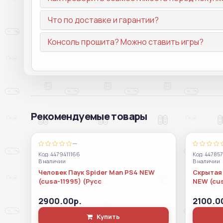
Что по доставке и гарантии?
Консоль прошита? Можно ставить игры?
Рекомендуемые товары
—
Код: 4479411166
Код: 44785
В наличии
В наличии
Человек Паук Spider Man PS4 NEW
Скрытая 
(cusa-11995) (Русс
NEW (cu
2900.00р.
2100.0
Купить