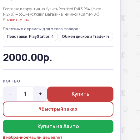
Доставка и гарантия на Купить Resident Evil 3 PS4 (cusa-
14278) — общие условия магазина Геймнск (GameNSK).
Уточнить у нас
.
Полезные сервисы для этого товара:
Приставки: PlayStation 4
Обмен дисков и Trade-In
2000.00р.
КОЛ-ВО
−
+
Купить
Быстрый заказ
Купить на Авито
В избранное
Нашли дешевле?