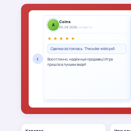
Coins
A
06.08.2026
на Авито
★
★
★
★
★
Сделка состоялась · The outer wilds ps5
‹
Все отлично, надёжный продавец! Игра
пришла в лучшем виде!!
Каталог
Наш ко