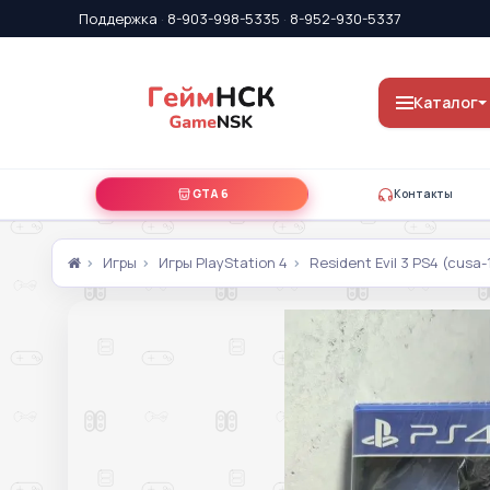
Поддержка
·
8-903-998-5335
·
8-952-930-5337
Каталог
GTA 6
Контакты
Игры
Игры PlayStation 4
Resident Evil 3 PS4 (cusa