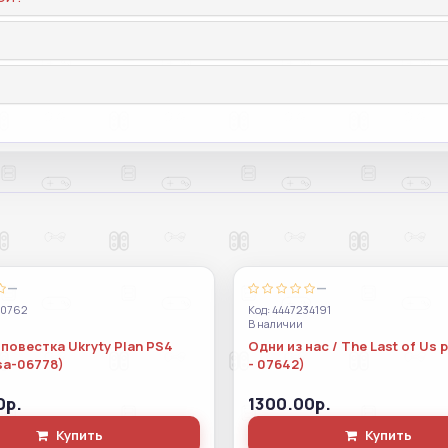
—
—
70762
Код: 4447234191
В наличии
повестка Ukryty Plan PS4
Одни из нас / The Last of Us 
sa-06778)
- 07642)
0р.
1300.00р.
Купить
Купить