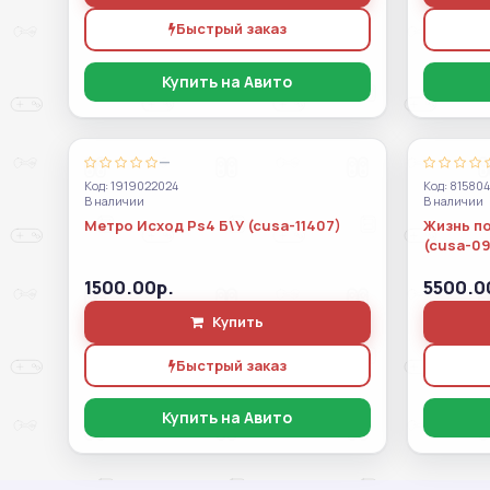
Быстрый заказ
Купить на Авито
—
Код: 1919022024
Код: 81580
В наличии
В наличии
Метро Исход Ps4 Б\У (cusa-11407)
Жизнь по
(cusa-09
1500.00р.
5500.0
Купить
Быстрый заказ
Купить на Авито