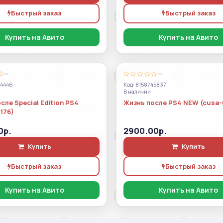
Быстрый заказ
Быстрый заказ
Купить на Авито
Купить на Авито
—
—
44446
Код: 8158745837
В наличии
сле Special Edition PS4
Жизнь после PS4 NEW (cusa-
176)
0р.
2900.00р.
Купить
Купить
Быстрый заказ
Быстрый заказ
Купить на Авито
Купить на Авито