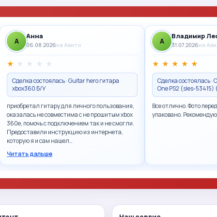
Анна
Владимир Ле
A
A
06.08.2026
на Авито
31.07.2026
на Ав
★
★
★
★
★
★
★
★
★
★
Сделка состоялась · Guitar hero гитара
Сделка состоялась · Ca
xbox360 Б/У
One PS2 (sles-53415)
приобретал гитару для личного пользования,
Все отлично. Фото пере
оказалась не совместима с не прошитым xbox
упаковано. Рекомендую
360e, помочь с подключением так и не смогли.
Предоставили инструкцию из интернета,
которую я и сам нашел…
Читать дальше
нтент
Наш сервис