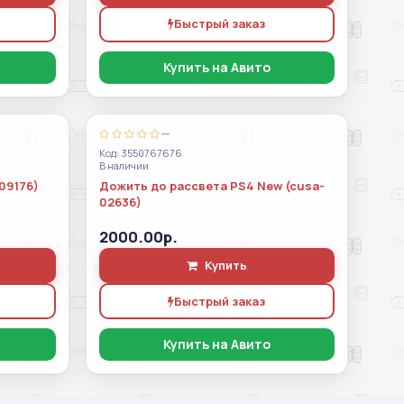
Быстрый заказ
Купить на Авито
—
Код: 3550767676
В наличии
09176)
Дожить до рассвета PS4 New (cusa-
02636)
2000.00р.
Купить
Быстрый заказ
Купить на Авито