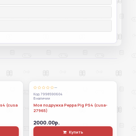
—
Код: 7998590604
В наличии
ps4 (cusa
Моя подружка Peppa Pig PS4 (cusa-
27965)
2000.00р.
Купить