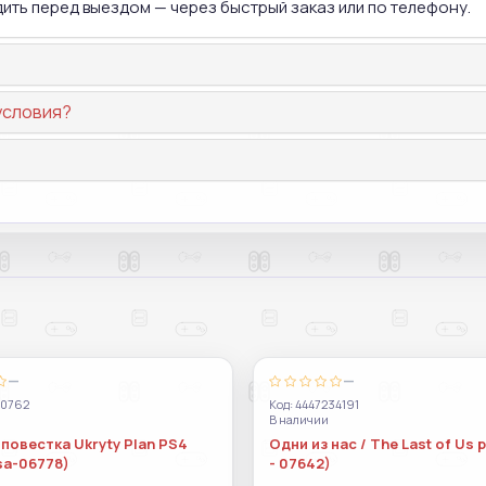
дить перед выездом — через быстрый заказ или по телефону.
условия?
—
—
70762
Код: 4447234191
В наличии
повестка Ukryty Plan PS4
Одни из нас / The Last of Us 
sa-06778)
- 07642)