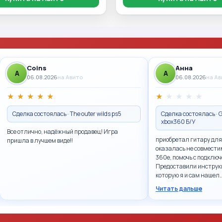
Coins
Анна
A
A
06.08.2026
на Авито
06.08.2026
на А
★
★
★
★
★
★
★
★
★
★
Сделка состоялась · The outer wilds ps5
Сделка состоялась · G
xbox360 Б/У
Все отлично, надёжный продавец! Игра
приобретал гитару для
пришла в лучшем виде!!
оказалась не совмести
360e, помочь с подключ
Предоставили инструк
которую я и сам нашел
Читать дальше