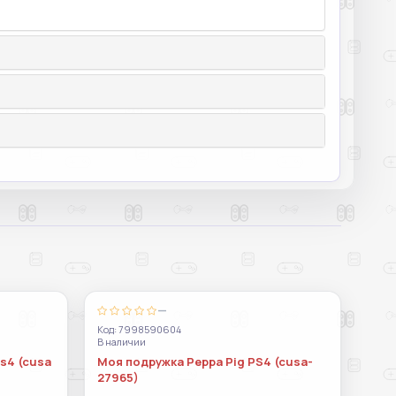
—
Код: 7998590604
В наличии
ps4 (cusa
Моя подружка Peppa Pig PS4 (cusa-
27965)