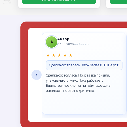
Анвар
A
07.08.2026
на Авито
★
★
★
★
★
Сделка состоялась · Xbox Series X 1TB Не рст
‹
Сделка состоялась. Приставка пришла,
упакована отлично. Пока работает.
Единственное кнопка на геймпаде одна
залипает, но это не критично.