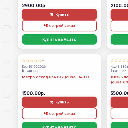
2900.00р.
2100.0
Купить
Быстрый заказ
Купить на Авито
—
Код: 1919022024
Код: 81580
В наличии
В наличии
Метро Исход Ps4 Б\У (cusa-11407)
Жизнь по
(cusa-09
1500.00р.
5500.0
Купить
Быстрый заказ
Купить на Авито