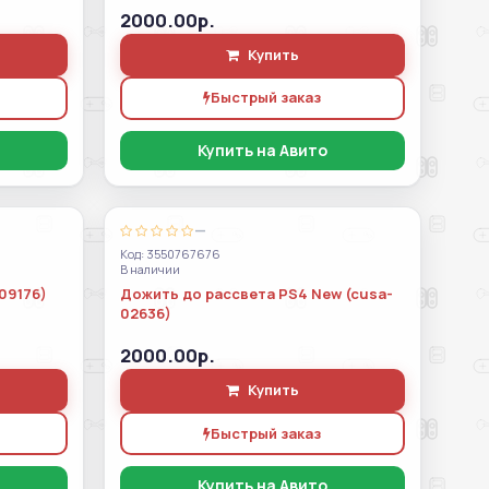
2000.00р.
Купить
Быстрый заказ
Купить на Авито
—
Код: 3550767676
В наличии
09176)
Дожить до рассвета PS4 New (cusa-
02636)
2000.00р.
Купить
Быстрый заказ
Купить на Авито