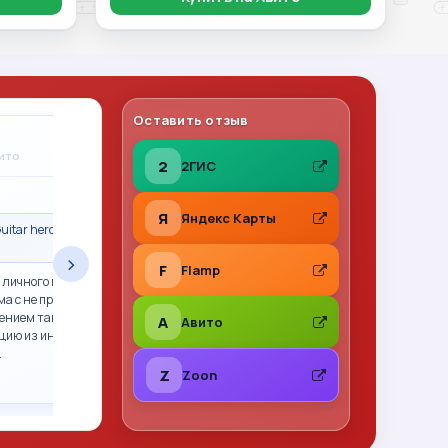
Оставить отзыв
Владимир Леонов
A
вито
31.07.2026
на Авито
2
2ГИС
★
★
★
★
★
Я
Яндекс Карты
uitar hero гитара
Сделка состоялась · Call of Duty 2: Big Red
One PS2 (sles-53415) (Англ
›
F
Flamp
 личного пользования,
Все отлично. Фото перед отправкой, хорошо
ма с не прошитым xbox
упаковано. Рекомендую
ением так и не смогли.
A
Авито
цию из интернета,
…
Z
Zoon