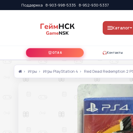
Поддержка
·
8-903-998-5335
·
8-952-930-5337
Каталог
GTA 6
Контакты
Игры
Игры PlayStation 4
Red Dead Redemption 2 P