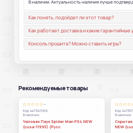
В наличии. Актуальность наличия лучше подтвер
Как понять, подойдет ли этот товар?
Как работает доставка и какие гарантийные 
Консоль прошита? Можно ставить игры?
Рекомендуемые товары
—
Код: 4479411166
Код: 44785
В наличии
В наличии
Человек Паук Spider Man PS4 NEW
Скрытая 
(cusa-11995) (Русс
NEW (cu