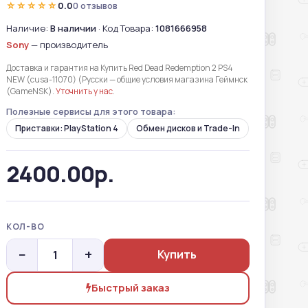
☆☆☆☆☆
0.0
0 отзывов
Наличие:
В наличии
· Код Товара:
1081666958
Sony
— производитель
Доставка и гарантия на Купить Red Dead Redemption 2 PS4
NEW (cusa-11070) (Русски — общие условия магазина Геймнск
(GameNSK).
Уточнить у нас
.
Полезные сервисы для этого товара:
Приставки: PlayStation 4
Обмен дисков и Trade-In
2400.00р.
КОЛ-ВО
−
+
Купить
Быстрый заказ