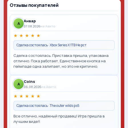
Отзывы покупателей
Анвар
A
07.08.2026
на Авито
★
★
★
★
★
Сделка состоялась · Xbox Series X 1TB Не рст
Сделка состоялась. Приставка пришла, упакована
отлично. Пока работает. Единственное кнопка на
геймпаде одна залипает, но это не критично.
Coins
A
06.08.2026
на Авито
★
★
★
★
★
Сделка состоялась · The outer wilds ps5
Все отлично, надёжный продавец! Игра пришла в
лучшем виде!!