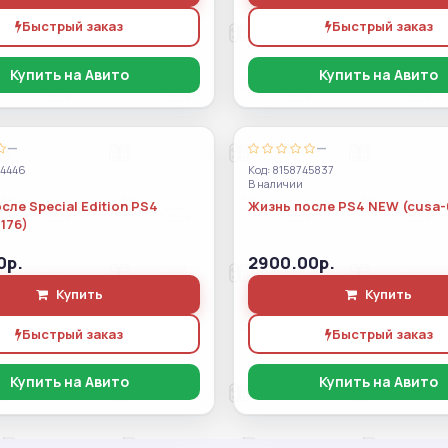
Быстрый заказ
Быстрый заказ
Купить на Авито
Купить на Авито
—
—
44446
Код: 8158745837
В наличии
сле Special Edition PS4
Жизнь после PS4 NEW (cusa-
176)
0р.
2900.00р.
Купить
Купить
Быстрый заказ
Быстрый заказ
Купить на Авито
Купить на Авито