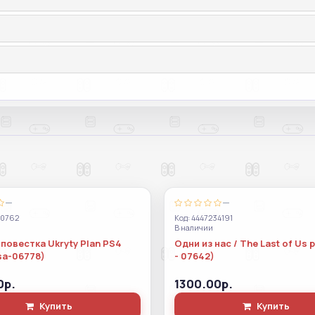
—
—
70762
Код: 4447234191
В наличии
повестка Ukryty Plan PS4
Одни из нас / The Last of Us 
sa-06778)
- 07642)
0р.
1300.00р.
Купить
Купить