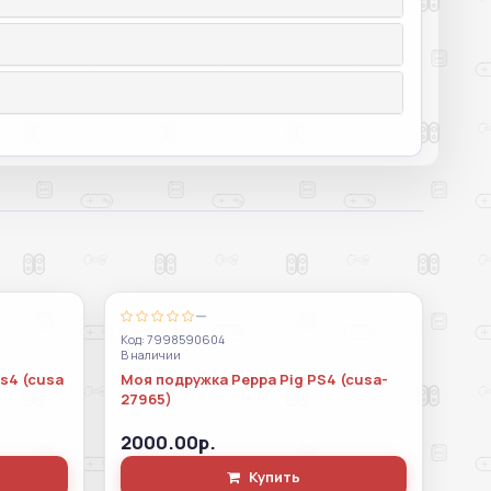
—
Код: 7998590604
В наличии
ps4 (cusa
Моя подружка Peppa Pig PS4 (cusa-
27965)
2000.00р.
Купить