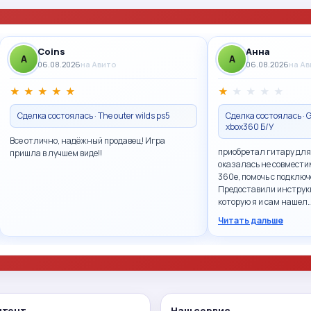
Coins
Анна
A
A
06.08.2026
на Авито
06.08.2026
на А
★
★
★
★
★
★
★
★
★
★
Сделка состоялась · The outer wilds ps5
Сделка состоялась · G
xbox360 Б/У
Все отлично, надёжный продавец! Игра
приобретал гитару для
пришла в лучшем виде!!
оказалась не совмести
360e, помочь с подключ
Предоставили инструк
которую я и сам нашел
Читать дальше
нтент
Наш сервис