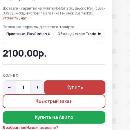
Доставка и гарантия на Купить No Mans Sky Beyond PS4 (cusa-
03952) — общие условия магазина Геймнск (GameNSK).
Уточнить у нас
.
Полезные сервисы для этого товара:
Приставки: PlayStation 4
Обмен дисков и Trade-In
2100.00р.
КОЛ-ВО
−
+
Купить
Быстрый заказ
Купить на Авито
В избранное
Нашли дешевле?