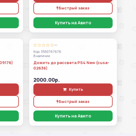
Быстрый заказ
Купить на Авито
—
Код: 3550767676
В наличии
09176)
Дожить до рассвета PS4 New (cusa-
02636)
2000.00р.
Купить
Быстрый заказ
Купить на Авито