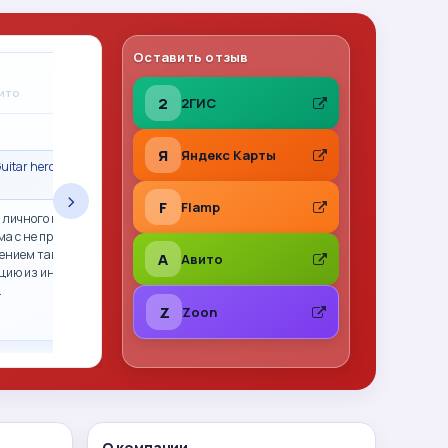
Оставить отзыв
Владимир Леонов
A
вито
31.07.2026
на Авито
2
2ГИС
★
★
★
★
★
Я
Яндекс Карты
uitar hero гитара
Сделка состоялась · Call of Duty 2: Big Red
One PS2 (sles-53415) (Англ
›
F
Flamp
 личного пользования,
Все отлично. Фото перед отправкой, хорошо
ма с не прошитым xbox
упаковано. Рекомендую
ением так и не смогли.
A
Авито
цию из интернета,
…
Z
Zoon
О компании