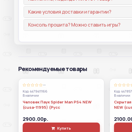
Какие условия доставки и гарантии?
Консоль прошита? Можно ставить игры?
Рекомендуемые товары
—
Код: 4479411166
Код: 44785
В наличии
В наличии
Человек Паук Spider Man PS4 NEW
Скрытая 
(cusa-11995) (Русс
NEW (cu
2900.00р.
2100.0
Купить