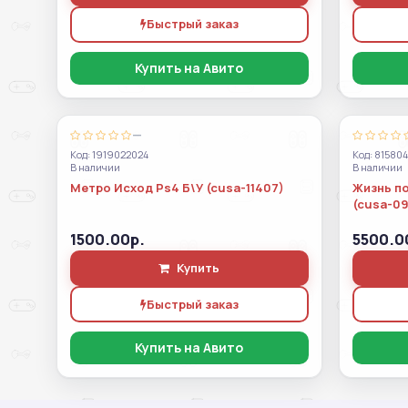
Быстрый заказ
Купить на Авито
—
Код: 1919022024
Код: 81580
В наличии
В наличии
Метро Исход Ps4 Б\У (cusa-11407)
Жизнь по
(cusa-09
1500.00р.
5500.0
Купить
Быстрый заказ
Купить на Авито