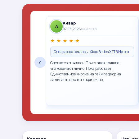
Анвар
A
07.08.2026
на Авито
★
★
★
★
★
Сделка состоялась · Xbox Series X 1TB Не рст
‹
Сделка состоялась. Приставка пришла,
упакована отлично. Пока работает.
Единственное кнопка на геймпаде одна
залипает, но это не критично.
Каталог
Наш ко