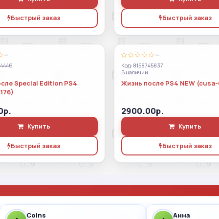
Быстрый заказ
Быстрый заказ
—
—
44446
Код: 8158745837
В наличии
сле Special Edition PS4
Жизнь после PS4 NEW (cusa-
176)
0р.
2900.00р.
Купить
Купить
Быстрый заказ
Быстрый заказ
Coins
Анна