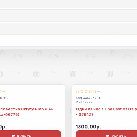
—
—
70762
Код: 4447234191
В наличии
повестка Ukryty Plan PS4
Одни из нас / The Last of Us 
sa-06778)
- 07642)
0р.
1300.00р.
Купить
Купить