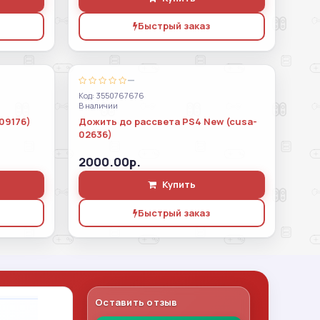
Быстрый заказ
—
Код: 3550767676
В наличии
09176)
Дожить до рассвета PS4 New (cusa-
02636)
2000.00р.
Купить
Быстрый заказ
Оставить отзыв
Владимир Леонов