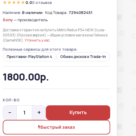
☆☆☆☆☆
0.0
0 отзывов
Наличие:
В наличии
· Код Товара:
7294082451
Sony
— производитель
Доставка и гарантия на Купить Metro Redux PS4 NEW (cusa-
00593) (Русская версия) — общие условия магазина Геймнск
(GameNSK).
Уточнить у нас
.
Полезные сервисы для этого товара:
Приставки: PlayStation 4
Обмен дисков и Trade-In
1800.00р.
КОЛ-ВО
−
+
Купить
Быстрый заказ