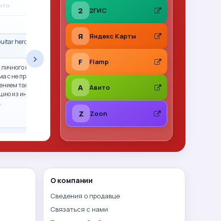
A
вито
31.07.2026
на Авито
2
2ГИС
★
★
★
★
★
Я
Яндекс Карты
uitar hero гитара
Сделка состоялась · Call of Duty 2: Big Red
One PS2 (sles-53415) (Англ
›
F
Flamp
 личного пользования,
Все отлично. Фото перед отправкой, хорошо
ма с не прошитым xbox
упаковано. Рекомендую
ением так и не смогли.
A
Авито
цию из интернета,
…
Z
Zoon
О компании
Сведения о продавце
Связаться с нами