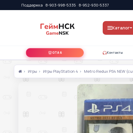
Поддержка
·
8-903-998-5335
·
8-952-930-5337
Каталог
GTA 6
Контакты
Игры
Игры PlayStation 4
Metro Redux PS4 NEW (cu