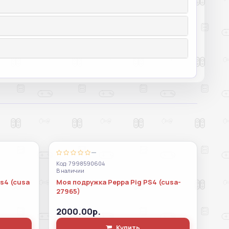
—
Код: 7998590604
В наличии
ps4 (cusa
Моя подружка Peppa Pig PS4 (cusa-
27965)
2000.00р.
Купить