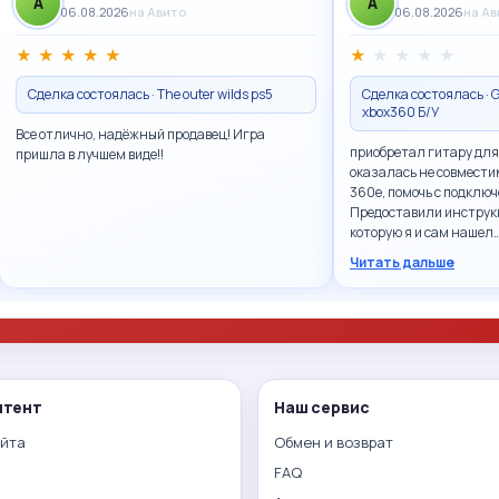
A
A
06.08.2026
на Авито
06.08.2026
на А
★
★
★
★
★
★
★
★
★
★
Сделка состоялась · The outer wilds ps5
Сделка состоялась · G
xbox360 Б/У
Все отлично, надёжный продавец! Игра
приобретал гитару для
пришла в лучшем виде!!
оказалась не совмести
360e, помочь с подключ
Предоставили инструк
которую я и сам нашел
Читать дальше
нтент
Наш сервис
айта
Обмен и возврат
FAQ