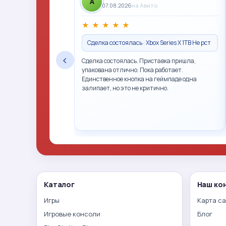
A
07.08.2026
на Авито
★
★
★
★
★
Сделка состоялась · Xbox Series X 1TB Не рст
‹
Сделка состоялась. Приставка пришла,
упакована отлично. Пока работает.
Единственное кнопка на геймпаде одна
залипает, но это не критично.
Каталог
Наш ко
Игры
Карта с
Игровые консоли
Блог