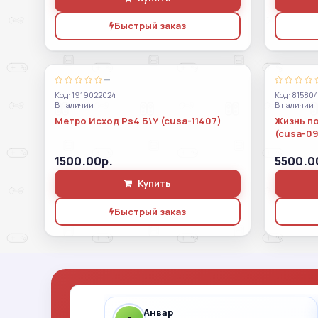
Быстрый заказ
—
Код: 1919022024
Код: 81580
В наличии
В наличии
Метро Исход Ps4 Б\У (cusa-11407)
Жизнь по
(cusa-09
1500.00р.
5500.0
Купить
Быстрый заказ
Анвар