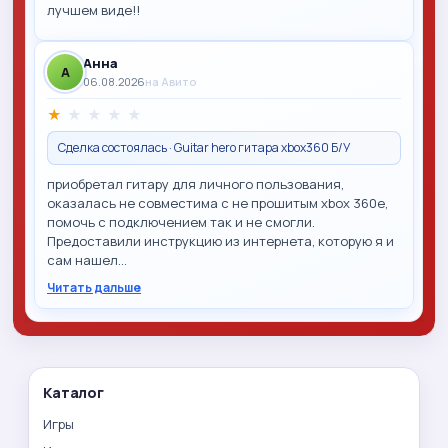
лучшем виде!!
Анна
A
06.08.2026
на Авито
★
★
★
★
★
Сделка состоялась · Guitar hero гитара xbox360 Б/У
приобретал гитару для личного пользования,
оказалась не совместима с не прошитым xbox 360e,
помочь с подключением так и не смогли.
Предоставили инструкцию из интернета, которую я и
сам нашел…
Читать дальше
Каталог
Игры