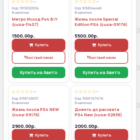
—
—
Код: 1919022024
Код: 8158044446
В наличии
В наличии
Метро Исход Ps4 Б\У
Жизнь после Special
(cusa-11407)
Edition PS4 (cusa-09176)
1500.00р.
5500.00р.
Купить
Купить
Быстрый заказ
Быстрый заказ
Купить на Авито
Купить на Авито
—
—
Код: 8158745837
Код: 3550767676
В наличии
В наличии
Жизнь после PS4 NEW
Дожить до рассвета
(cusa-09176)
PS4 New (cusa-02636)
2900.00р.
2000.00р.
Купить
Купить