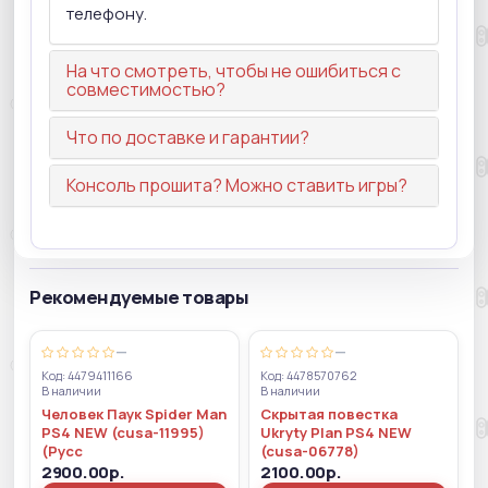
телефону.
На что смотреть, чтобы не ошибиться с
совместимостью?
Что по доставке и гарантии?
Консоль прошита? Можно ставить игры?
Рекомендуемые товары
—
—
Код: 4479411166
Код: 4478570762
В наличии
В наличии
Человек Паук Spider Man
Скрытая повестка
PS4 NEW (cusa-11995)
Ukryty Plan PS4 NEW
(Русс
(cusa-06778)
2900.00р.
2100.00р.