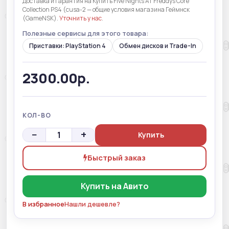
Доставка и гарантия на Купить Five Nights AT Freddys Core
Collection PS4 (cusa-2 — общие условия магазина Геймнск
(GameNSK).
Уточнить у нас
.
Полезные сервисы для этого товара:
Приставки: PlayStation 4
Обмен дисков и Trade-In
2300.00р.
КОЛ-ВО
−
+
Купить
Быстрый заказ
Купить на Авито
В избранное
Нашли дешевле?