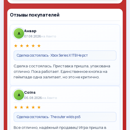
Отзывы покупателей
Анвар
A
07.08.2026
на Авито
★
★
★
★
★
Сделка состоялась · Xbox Series X 1TB Не рст
Сделка состоялась. Приставка пришла, упакована
отлично. Пока работает. Единственное кнопка на
геймпаде одна залипает, но это не критично.
Coins
A
06.08.2026
на Авито
★
★
★
★
★
Сделка состоялась · The outer wilds ps5
Все отлично, надёжный продавец! Игра пришла в