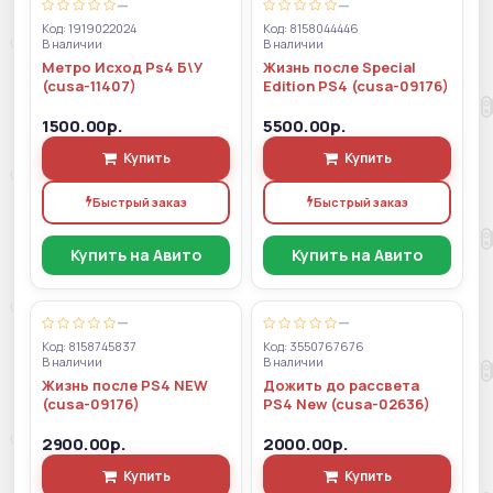
—
—
Код: 1919022024
Код: 8158044446
В наличии
В наличии
Метро Исход Ps4 Б\У
Жизнь после Special
(cusa-11407)
Edition PS4 (cusa-09176)
1500.00р.
5500.00р.
Купить
Купить
Быстрый заказ
Быстрый заказ
Купить на Авито
Купить на Авито
—
—
Код: 8158745837
Код: 3550767676
В наличии
В наличии
Жизнь после PS4 NEW
Дожить до рассвета
(cusa-09176)
PS4 New (cusa-02636)
2900.00р.
2000.00р.
Купить
Купить