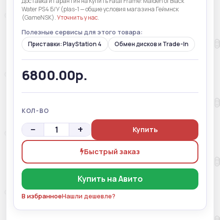
Доставка и гарантия на Купить Fatal Frame: Maiden of Black
Water PS4 Б/У (plas-1 — общие условия магазина Геймнск
(GameNSK).
Уточнить у нас
.
Полезные сервисы для этого товара:
Приставки: PlayStation 4
Обмен дисков и Trade-In
6800.00р.
КОЛ-ВО
−
+
Купить
Быстрый заказ
Купить на Авито
В избранное
Нашли дешевле?