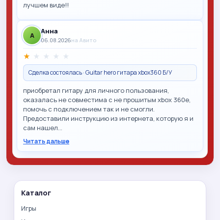
лучшем виде!!
Анна
A
06.08.2026
на Авито
★
★
★
★
★
Сделка состоялась · Guitar hero гитара xbox360 Б/У
приобретал гитару для личного пользования,
оказалась не совместима с не прошитым xbox 360e,
помочь с подключением так и не смогли.
Предоставили инструкцию из интернета, которую я и
сам нашел…
Читать дальше
Каталог
Игры