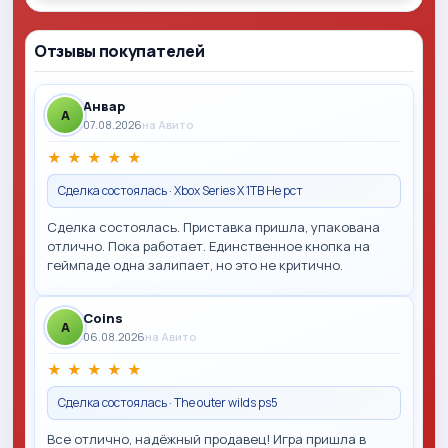
Отзывы покупателей
Анвар
A
07.08.2026
на Авито
★
★
★
★
★
Сделка состоялась · Xbox Series X 1TB Не рст
Сделка состоялась. Приставка пришла, упакована
отлично. Пока работает. Единственное кнопка на
геймпаде одна залипает, но это не критично.
Coins
A
06.08.2026
на Авито
★
★
★
★
★
Сделка состоялась · The outer wilds ps5
Все отлично, надёжный продавец! Игра пришла в