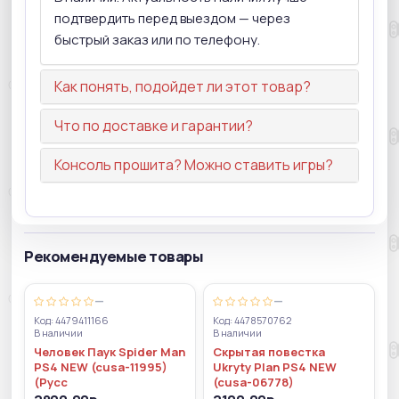
подтвердить перед выездом — через
быстрый заказ или по телефону.
Как понять, подойдет ли этот товар?
Что по доставке и гарантии?
Консоль прошита? Можно ставить игры?
Рекомендуемые товары
—
—
Код: 4479411166
Код: 4478570762
В наличии
В наличии
Человек Паук Spider Man
Скрытая повестка
PS4 NEW (cusa-11995)
Ukryty Plan PS4 NEW
(Русс
(cusa-06778)