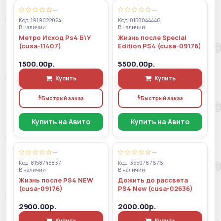
—
—
Код: 1919022024
Код: 8158044446
В наличии
В наличии
Метро Исход Ps4 Б\У
Жизнь после Special
(cusa-11407)
Edition PS4 (cusa-09176)
1500.00р.
5500.00р.
Купить
Купить
Быстрый заказ
Быстрый заказ
Купить на Авито
Купить на Авито
—
—
Код: 8158745837
Код: 3550767676
В наличии
В наличии
Жизнь после PS4 NEW
Дожить до рассвета
(cusa-09176)
PS4 New (cusa-02636)
2900.00р.
2000.00р.
Купить
Купить