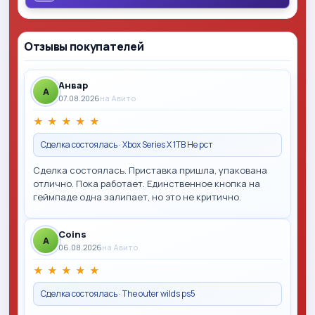
Отзывы покупателей
Анвар
A
07.08.2026
на Авито
★
★
★
★
★
Сделка состоялась · Xbox Series X 1TB Не рст
Сделка состоялась. Приставка пришла, упакована
отлично. Пока работает. Единственное кнопка на
геймпаде одна залипает, но это не критично.
Coins
A
06.08.2026
на Авито
★
★
★
★
★
Сделка состоялась · The outer wilds ps5