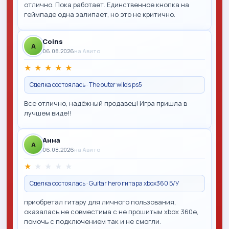
отлично. Пока работает. Единственное кнопка на
геймпаде одна залипает, но это не критично.
Coins
A
06.08.2026
на Авито
★
★
★
★
★
Сделка состоялась · The outer wilds ps5
Все отлично, надёжный продавец! Игра пришла в
лучшем виде!!
Анна
A
06.08.2026
на Авито
★
★
★
★
★
Сделка состоялась · Guitar hero гитара xbox360 Б/У
приобретал гитару для личного пользования,
оказалась не совместима с не прошитым xbox 360e,
помочь с подключением так и не смогли.