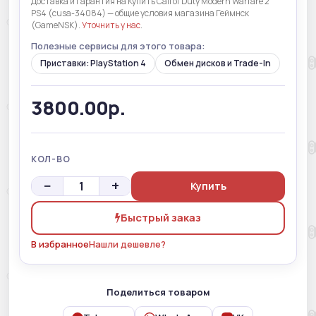
Доставка и гарантия на Купить Call of Duty Modern Warfare 2
PS4 (cusa-34084) — общие условия магазина Геймнск
(GameNSK).
Уточнить у нас
.
Полезные сервисы для этого товара:
Приставки: PlayStation 4
Обмен дисков и Trade-In
3800.00р.
КОЛ-ВО
−
+
Купить
Быстрый заказ
В избранное
Нашли дешевле?
Поделиться товаром