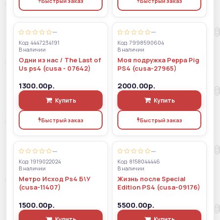
Быстрый заказ
Быстрый заказ
—
—
Код: 4447234191
Код: 7998590604
В наличии
В наличии
Одни из нас / The Last of
Моя подружка Peppa Pig
Us ps4 (cusa - 07642)
PS4 (cusa-27965)
1300.00р.
2000.00р.
Купить
Купить
Быстрый заказ
Быстрый заказ
—
—
Код: 1919022024
Код: 8158044446
В наличии
В наличии
Метро Исход Ps4 Б\У
Жизнь после Special
(cusa-11407)
Edition PS4 (cusa-09176)
1500.00р.
5500.00р.
Купить
Купить