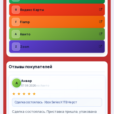
Яндекс Карты
Я
Flamp
F
Авито
A
Zoon
Z
Отзывы покупателей
Анвар
A
07.08.2026
на Авито
★
★
★
★
★
Сделка состоялась · Xbox Series X 1TB Не рст
Сделка состоялась. Приставка пришла, упакована