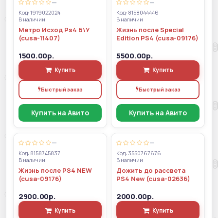
—
—
Код: 1919022024
Код: 8158044446
В наличии
В наличии
Метро Исход Ps4 Б\У
Жизнь после Special
(cusa-11407)
Edition PS4 (cusa-09176)
1500.00р.
5500.00р.
Купить
Купить
Быстрый заказ
Быстрый заказ
Купить на Авито
Купить на Авито
—
—
Код: 8158745837
Код: 3550767676
В наличии
В наличии
Жизнь после PS4 NEW
Дожить до рассвета
(cusa-09176)
PS4 New (cusa-02636)
2900.00р.
2000.00р.
Купить
Купить