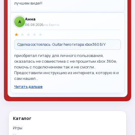
лучшем виде!!
Анна
A
06.08.2026
на Авито
★
★
★
★
★
Сделка состоялась · Guitar hero гитара xbox360 Б/У
приобретал гитару для личного пользования,
оказалась не совместима с не прошитым xbox 360e,
помочь с подключением так и не смогли.
Предоставили инструкцию из интернета, которую я и
сам нашел…
Читать дальше
Каталог
Игры