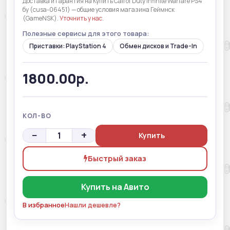
Доставка и гарантия на Купить Call of Duty Infinite Warfare PS4
бу (cusa-06451) — общие условия магазина Геймнск
(GameNSK).
Уточнить у нас
.
Полезные сервисы для этого товара:
Приставки: PlayStation 4
Обмен дисков и Trade-In
1800.00р.
КОЛ-ВО
−
+
Купить
Быстрый заказ
Купить на Авито
В избранное
Нашли дешевле?