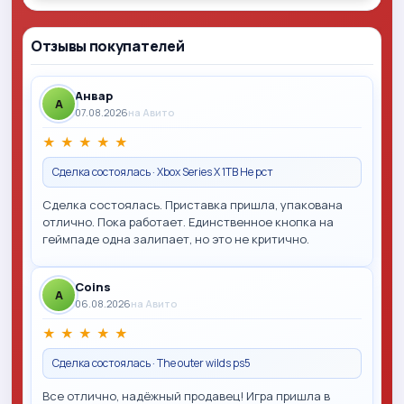
Отзывы покупателей
Анвар
A
07.08.2026
на Авито
★
★
★
★
★
Сделка состоялась · Xbox Series X 1TB Не рст
Сделка состоялась. Приставка пришла, упакована
отлично. Пока работает. Единственное кнопка на
геймпаде одна залипает, но это не критично.
Coins
A
06.08.2026
на Авито
★
★
★
★
★
Сделка состоялась · The outer wilds ps5
Все отлично, надёжный продавец! Игра пришла в