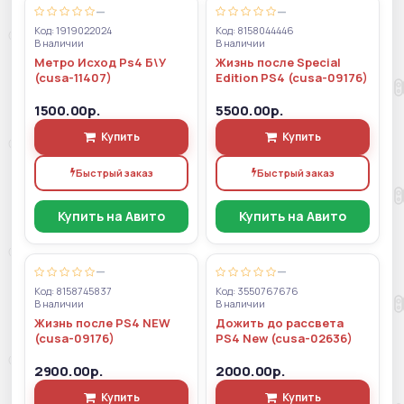
—
—
Код: 1919022024
Код: 8158044446
В наличии
В наличии
Метро Исход Ps4 Б\У
Жизнь после Special
(cusa-11407)
Edition PS4 (cusa-09176)
1500.00р.
5500.00р.
Купить
Купить
Быстрый заказ
Быстрый заказ
Купить на Авито
Купить на Авито
—
—
Код: 8158745837
Код: 3550767676
В наличии
В наличии
Жизнь после PS4 NEW
Дожить до рассвета
(cusa-09176)
PS4 New (cusa-02636)
2900.00р.
2000.00р.
Купить
Купить