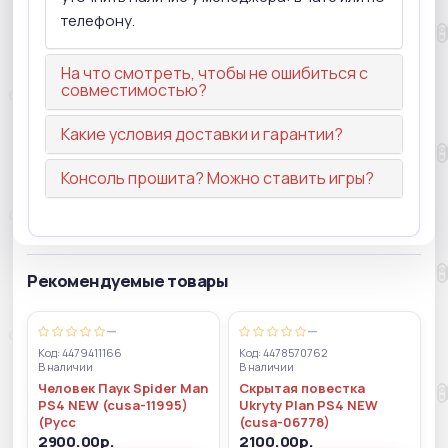
телефону.
На что смотреть, чтобы не ошибиться с
совместимостью?
Какие условия доставки и гарантии?
Консоль прошита? Можно ставить игры?
Рекомендуемые товары
—
—
Код: 4479411166
Код: 4478570762
В наличии
В наличии
Человек Паук Spider Man
Скрытая повестка
PS4 NEW (cusa-11995)
Ukryty Plan PS4 NEW
(Русс
(cusa-06778)
2900.00р.
2100.00р.