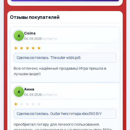
Отзывы покупателей
Coins
A
06.08.2026
на Авито
★
★
★
★
★
Сделка состоялась · The outer wilds ps5
Все отлично, надёжный продавец! Игра пришла в
лучшем виде!!
Анна
A
06.08.2026
на Авито
★
★
★
★
★
Сделка состоялась · Guitar hero гитара xbox360 Б/У
приобретал гитару для личного пользования,
оказалась не совместима с не прошитым xbox 360e,