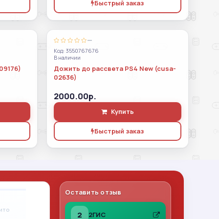
Быстрый заказ
—
Код: 3550767676
В наличии
09176)
Дожить до рассвета PS4 New (cusa-
02636)
2000.00р.
Купить
Быстрый заказ
Оставить отзыв
Владимир Леонов
A
вито
31.07.2026
на Авито
2
2ГИС