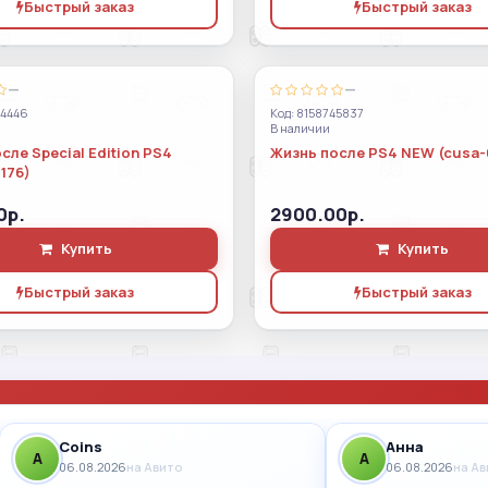
Быстрый заказ
Быстрый заказ
—
—
44446
Код: 8158745837
В наличии
сле Special Edition PS4
Жизнь после PS4 NEW (cusa-
176)
0р.
2900.00р.
Купить
Купить
Быстрый заказ
Быстрый заказ
Coins
Анна
A
A
06.08.2026
на Авито
06.08.2026
на А