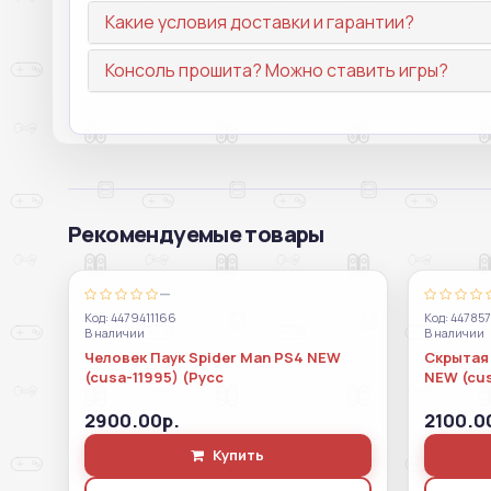
Какие условия доставки и гарантии?
Консоль прошита? Можно ставить игры?
Рекомендуемые товары
—
Код: 4479411166
Код: 44785
В наличии
В наличии
Человек Паук Spider Man PS4 NEW
Скрытая 
(cusa-11995) (Русс
NEW (cu
2900.00р.
2100.0
Купить