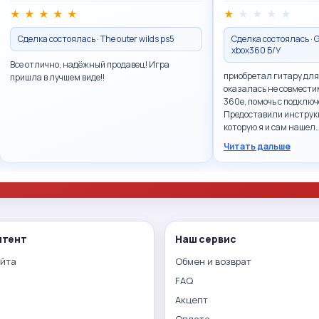
★
★
★
★
★
★
★
★
★
★
Сделка состоялась · The outer wilds ps5
Сделка состоялась · G
xbox360 Б/У
Все отлично, надёжный продавец! Игра
приобретал гитару для
пришла в лучшем виде!!
оказалась не совмести
360e, помочь с подключ
Предоставили инструк
которую я и сам нашел
Читать дальше
нтент
Наш сервис
айта
Обмен и возврат
FAQ
Акцепт