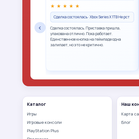
★
★
★
★
★
Сделка состоялась · Xbox Series X 1TB Не рст
‹
Сделка состоялась. Приставка пришла,
упакована отлично. Пока работает.
Единственное кнопка на геймпаде одна
залипает, но это не критично.
Каталог
Наш ко
Игры
Карта с
Игровые консоли
Блог
PlayStation Plus