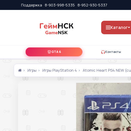
Поддержка
·
8-903-998-5335
·
8-952-930-5337
Каталог
GTA 6
Контакты
Игры
Игры PlayStation 4
Atomic Heart PS4 NEW (c