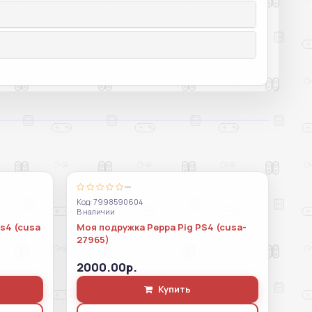
—
Код: 7998590604
В наличии
ps4 (cusa
Моя подружка Peppa Pig PS4 (cusa-
27965)
2000.00р.
Купить