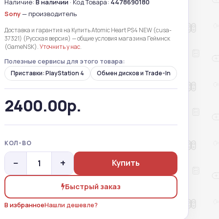
Наличие:
В наличии
· Код Товара:
4478690180
Sony
— производитель
Доставка и гарантия на Купить Atomic Heart PS4 NEW (cusa-
37321) (Русская версия) — общие условия магазина Геймнск
(GameNSK).
Уточнить у нас
.
Полезные сервисы для этого товара:
Приставки: PlayStation 4
Обмен дисков и Trade-In
2400.00р.
КОЛ-ВО
−
+
Купить
Быстрый заказ
В избранное
Нашли дешевле?