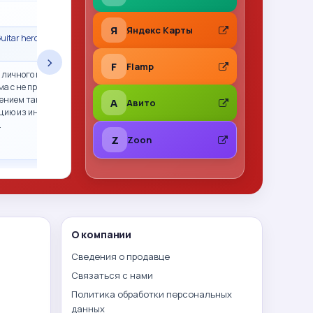
★
★
★
★
★
Я
Яндекс Карты
uitar hero гитара
Сделка состоялась · Call of Duty 2: Big Red
One PS2 (sles-53415) (Англ
›
F
Flamp
 личного пользования,
Все отлично. Фото перед отправкой, хорошо
ма с не прошитым xbox
упаковано. Рекомендую
ением так и не смогли.
A
Авито
цию из интернета,
…
Z
Zoon
О компании
Сведения о продавце
Связаться с нами
Политика обработки персональных
данных