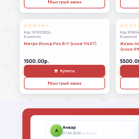
Быстрый заказ
—
Код: 1919022024
Код: 81580
В наличии
В наличии
Метро Исход Ps4 Б\У (cusa-11407)
Жизнь по
(cusa-09
1500.00р.
5500.0
Купить
Быстрый заказ
Анвар
A
07.08.2026
на Авито