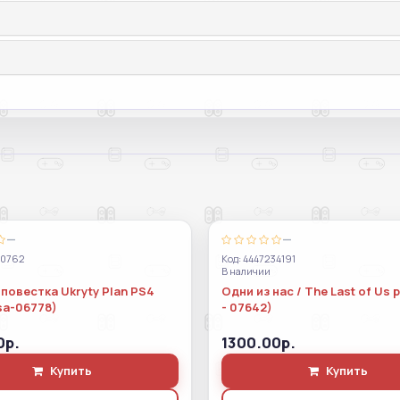
—
—
70762
Код: 4447234191
В наличии
повестка Ukryty Plan PS4
Одни из нас / The Last of Us 
sa-06778)
- 07642)
0р.
1300.00р.
Купить
Купить