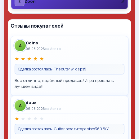
Zoon
Z
Отзывы покупателей
Coins
A
06.08.2026
на Авито
★
★
★
★
★
Сделка состоялась · The outer wilds ps5
Все отлично, надёжный продавец! Игра пришла в
лучшем виде!!
Анна
A
06.08.2026
на Авито
★
★
★
★
★
Сделка состоялась · Guitar hero гитара xbox360 Б/У