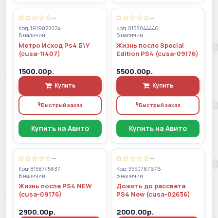
—
—
Код: 1919022024
Код: 8158044446
В наличии
В наличии
Метро Исход Ps4 Б\У
Жизнь после Special
(cusa-11407)
Edition PS4 (cusa-09176)
1500.00р.
5500.00р.
Купить
Купить
Быстрый заказ
Быстрый заказ
Купить на Авито
Купить на Авито
—
—
Код: 8158745837
Код: 3550767676
В наличии
В наличии
Жизнь после PS4 NEW
Дожить до рассвета
(cusa-09176)
PS4 New (cusa-02636)
2900.00р.
2000.00р.