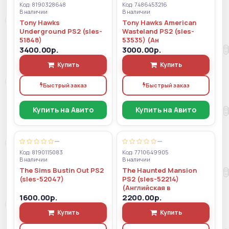
Код: 8190328648
Код: 7486453216
В наличии
В наличии
Tony Hawks
Tony Hawks American
Underground PS2 (sles-
Wasteland PS2 (sles-
51848)
53535) (Ан
3400.00р.
3000.00р.
Купить
Купить
Быстрый заказ
Быстрый заказ
Купить на Авито
Купить на Авито
—
—
Код: 8190115083
Код: 7710649905
В наличии
В наличии
The Sims Bustin Out PS2
The Haunted Mansion
(sles-52047)
PS2 (sles-52214)
(Английская в
1600.00р.
2200.00р.
Купить
Купить