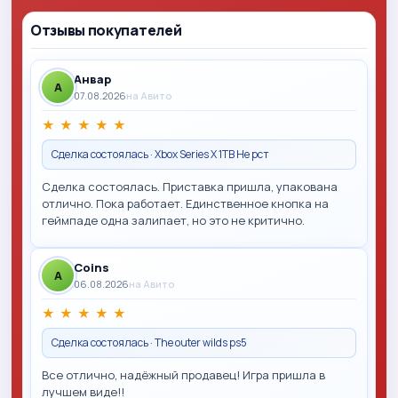
Отзывы покупателей
Анвар
A
07.08.2026
на Авито
★
★
★
★
★
Сделка состоялась · Xbox Series X 1TB Не рст
Сделка состоялась. Приставка пришла, упакована
отлично. Пока работает. Единственное кнопка на
геймпаде одна залипает, но это не критично.
Coins
A
06.08.2026
на Авито
★
★
★
★
★
Сделка состоялась · The outer wilds ps5
Все отлично, надёжный продавец! Игра пришла в
лучшем виде!!