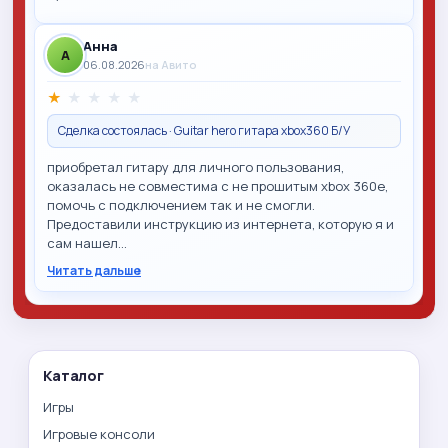
Анна
A
06.08.2026
на Авито
★
★
★
★
★
Сделка состоялась · Guitar hero гитара xbox360 Б/У
приобретал гитару для личного пользования,
оказалась не совместима с не прошитым xbox 360e,
помочь с подключением так и не смогли.
Предоставили инструкцию из интернета, которую я и
сам нашел…
Читать дальше
Каталог
Игры
Игровые консоли