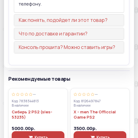
телефону.
Как понять, подойдет ли этот товар?
Что по доставке и гарантии?
Консоль прошита? Можно ставить игры?
Рекомендуемые товары
—
—
Код: 7838344813
Код: 8126497847
В наличии
В наличии
Сибирь 2 PS2 (sles-
X - men The Officcial
53235)
Game PS2
5000.00р.
3500.00р.
Купить
Купить