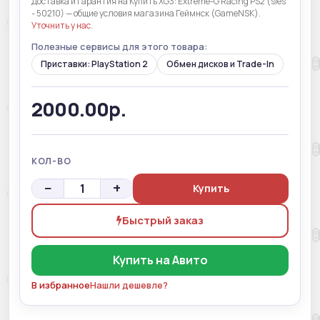
Доставка и гарантия на Купить XG3: Extreme-G Racing PS2 (sles
- 50210) — общие условия магазина Геймнск (GameNSK).
Уточнить у нас
.
Полезные сервисы для этого товара:
Приставки: PlayStation 2
Обмен дисков и Trade-In
2000.00р.
КОЛ-ВО
−
+
Купить
Быстрый заказ
Купить на Авито
В избранное
Нашли дешевле?