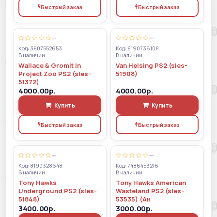
Быстрый заказ
Быстрый заказ
—
—
Код: 3807552653
Код: 8190736108
В наличии
В наличии
Wallace & Gromit In
Van Helsing PS2 (sles-
Project Zoo PS2 (sles-
51908)
51372)
4000.00р.
4000.00р.
Купить
Купить
Быстрый заказ
Быстрый заказ
—
—
Код: 8190328648
Код: 7486453216
В наличии
В наличии
Tony Hawks
Tony Hawks American
Underground PS2 (sles-
Wasteland PS2 (sles-
51848)
53535) (Ан
3400.00р.
3000.00р.