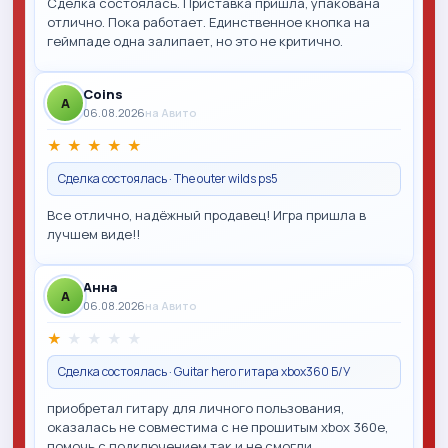
Сделка состоялась. Приставка пришла, упакована
отлично. Пока работает. Единственное кнопка на
геймпаде одна залипает, но это не критично.
Coins
A
06.08.2026
на Авито
★
★
★
★
★
Сделка состоялась · The outer wilds ps5
Все отлично, надёжный продавец! Игра пришла в
лучшем виде!!
Анна
A
06.08.2026
на Авито
★
★
★
★
★
Сделка состоялась · Guitar hero гитара xbox360 Б/У
приобретал гитару для личного пользования,
оказалась не совместима с не прошитым xbox 360e,
помочь с подключением так и не смогли.