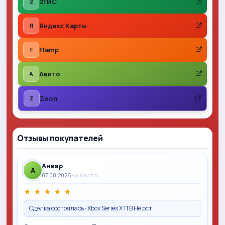
2ГИС
2
Яндекс Карты
Я
Flamp
F
Авито
A
Zoon
Z
Отзывы покупателей
Анвар
A
07.08.2026
на Авито
★
★
★
★
★
Сделка состоялась · Xbox Series X 1TB Не рст