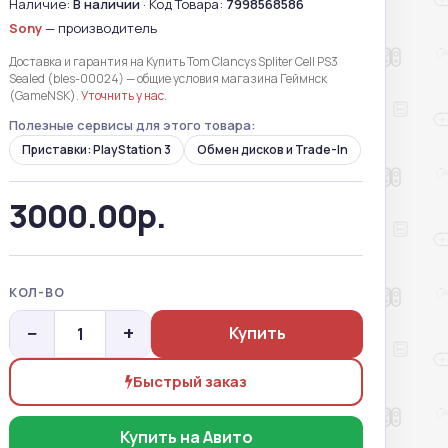
Наличие:
В наличии
· Код Товара:
7998568586
Sony
— производитель
Доставка и гарантия на Купить Tom Clancys Spliter Cell PS3
Sealed (bles-00024) — общие условия магазина Геймнск
(GameNSK).
Уточнить у нас
.
Полезные сервисы для этого товара:
Приставки: PlayStation 3
Обмен дисков и Trade-In
3000.00р.
КОЛ-ВО
−
+
Купить
Быстрый заказ
Купить на Авито