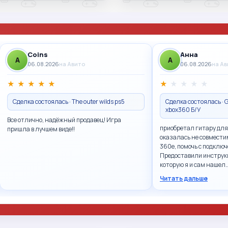
Coins
Анна
A
A
06.08.2026
на Авито
06.08.2026
на А
★
★
★
★
★
★
★
★
★
★
Сделка состоялась · The outer wilds ps5
Сделка состоялась · G
xbox360 Б/У
Все отлично, надёжный продавец! Игра
приобретал гитару для
пришла в лучшем виде!!
оказалась не совмести
360e, помочь с подключ
Предоставили инструк
которую я и сам нашел
Читать дальше