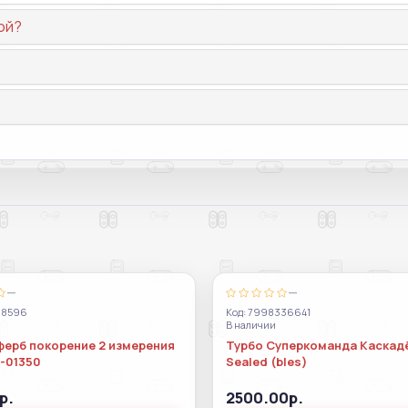
ой?
—
—
38596
Код: 7998336641
В наличии
ферб покорение 2 измерения
Турбо Суперкоманда Каскад
s-01350
Sealed (bles)
р.
2500.00р.