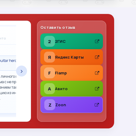
Оставить отзыв
Владимир Леонов
A
вито
31.07.2026
на Авито
2
2ГИС
★
★
★
★
★
Я
Яндекс Карты
uitar hero гитара
Сделка состоялась · Call of Duty 2: Big Red
One PS2 (sles-53415) (Англ
›
F
Flamp
 личного пользования,
Все отлично. Фото перед отправкой, хорошо
ма с не прошитым xbox
упаковано. Рекомендую
ением так и не смогли.
A
Авито
цию из интернета,
…
Z
Zoon