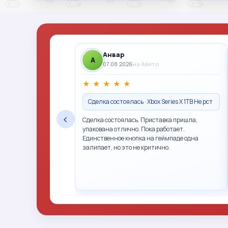
Анвар
A
07.08.2026
на Авито
★
★
★
★
★
Сделка состоялась · Xbox Series X 1TB Не рст
‹
Сделка состоялась. Приставка пришла,
упакована отлично. Пока работает.
Единственное кнопка на геймпаде одна
залипает, но это не критично.