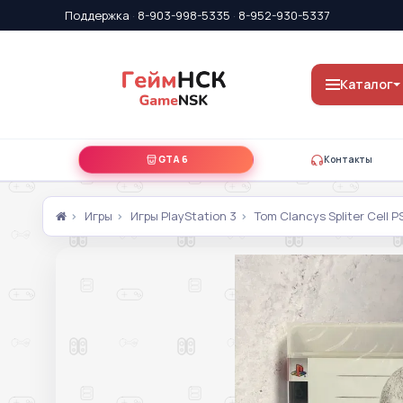
Поддержка
·
8-903-998-5335
·
8-952-930-5337
Каталог
GTA 6
Контакты
Игры
Игры PlayStation 3
Tom Clancys Spliter Cell 