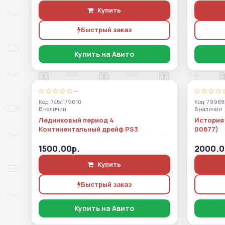
Купить
Быстрый заказ
Купить на Авито
—
Код: 7454179610
Код: 79988
В наличии
В наличии
Ледниковый период 4
История 
Континентальный дрейф PS3
00877)
1500.00р.
2000.0
Купить
Быстрый заказ
Купить на Авито