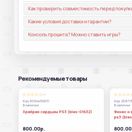
Как проверить совместимость перед покупк
Какие условия доставки и гарантии?
Консоль прошита? Можно ставить игры?
Рекомендуемые товары
—
Код: 8094495831
Код: 26871
В наличии
В наличии
Храбрая сердцем PS3 (bles-01632)
Финес и 
ps3 (ble
800.00р.
800.00