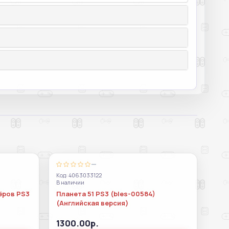
—
Код: 4063033122
В наличии
ёров PS3
Планета 51 PS3 (bles-00584)
(Английская версия)
1300.00р.