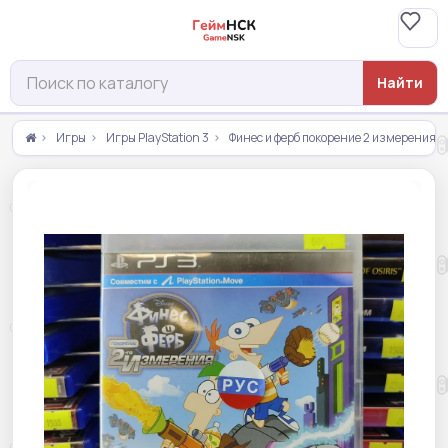
Найти
Игры
Игры PlayStation 3
Финес и ферб покорение 2 измерения p