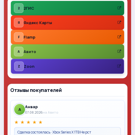
2ГИС
2
Яндекс Карты
Я
Flamp
F
Авито
A
Zoon
Z
Отзывы покупателей
Анвар
A
07.08.2026
на Авито
★
★
★
★
★
Сделка состоялась · Xbox Series X 1TB Не рст