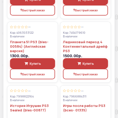
Быстрый заказ
Быстрый заказ
—
—
Код: 4063033122
Код: 7454179610
В наличии
В наличии
Планета 51 PS3 (bles-
Ледниковый период 4
00584) (Английская
Континентальный дрейф
версия)
PS3
1300.00р.
1500.00р.
Купить
Купить
Быстрый заказ
Быстрый заказ
—
—
Код: 7998822164
Код: 7966884311
В наличии
В наличии
История Игрушек PS3
Игры после работы PS3
Sealed (bles-00877)
(bces- 01335)