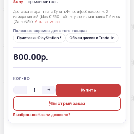
Sony
— производитель
Доставка и гарантия на Купить Финес и ферб покорение 2
измерения ps3 (bles-01350 — общие условия магазина Геймнск
(GameNSK).
Уточнить у нас
.
Полезные сервисы для этого товара:
Приставки: PlayStation 3
Обмен дисков и Trade-In
800.00р.
КОЛ-ВО
−
+
Купить
Быстрый заказ
В избранное
Нашли дешевле?