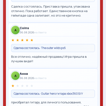
Сделка состоялась. Приставка пришла, упакована
отлично. Пока работает. Единственное кнопка на
геймпаде одна залипает, но это не критично.
Coins
A
06.08.2026
на Авито
★
★
★
★
★
Сделка состоялась · The outer wilds ps5
Все отлично, надёжный продавец! Игра пришла в
лучшем виде!!
Анна
A
06.08.2026
на Авито
★
★
★
★
★
Сделка состоялась · Guitar hero гитара xbox360 Б/У
приобретал гитару для личного пользования,