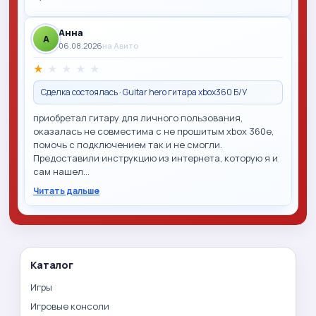
Анна
A
06.08.2026
на Авито
★
★
★
★
★
Сделка состоялась · Guitar hero гитара xbox360 Б/У
приобретал гитару для личного пользования,
оказалась не совместима с не прошитым xbox 360e,
помочь с подключением так и не смогли.
Предоставили инструкцию из интернета, которую я и
сам нашел…
Читать дальше
Каталог
Игры
Игровые консоли