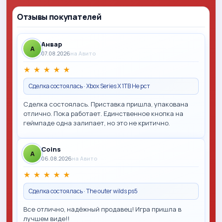
Отзывы покупателей
Анвар
A
07.08.2026
на Авито
★
★
★
★
★
Сделка состоялась · Xbox Series X 1TB Не рст
Сделка состоялась. Приставка пришла, упакована
отлично. Пока работает. Единственное кнопка на
геймпаде одна залипает, но это не критично.
Coins
A
06.08.2026
на Авито
★
★
★
★
★
Сделка состоялась · The outer wilds ps5
Все отлично, надёжный продавец! Игра пришла в
лучшем виде!!