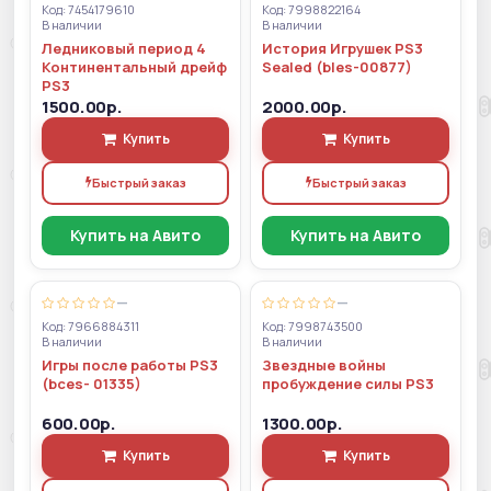
Код: 7454179610
Код: 7998822164
В наличии
В наличии
Ледниковый период 4
История Игрушек PS3
Континентальный дрейф
Sealed (bles-00877)
PS3
1500.00р.
2000.00р.
Купить
Купить
Быстрый заказ
Быстрый заказ
Купить на Авито
Купить на Авито
—
—
Код: 7966884311
Код: 7998743500
В наличии
В наличии
Игры после работы PS3
Звездные войны
(bces- 01335)
пробуждение силы PS3
600.00р.
1300.00р.
Купить
Купить