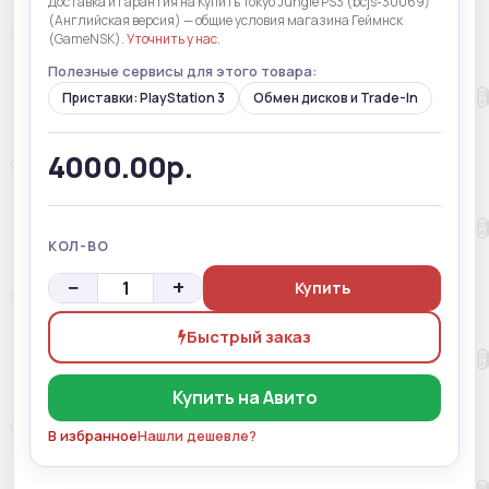
Доставка и гарантия на Купить Tokyo Jungle PS3 (bcjs-30069)
(Английская версия) — общие условия магазина Геймнск
(GameNSK).
Уточнить у нас
.
Полезные сервисы для этого товара:
Приставки: PlayStation 3
Обмен дисков и Trade-In
4000.00р.
КОЛ-ВО
−
+
Купить
Быстрый заказ
Купить на Авито
В избранное
Нашли дешевле?