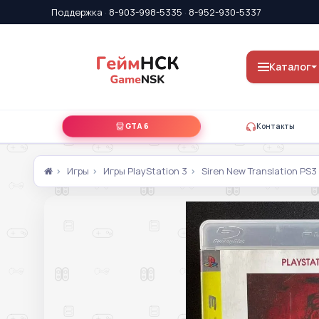
Поддержка
·
8-903-998-5335
·
8-952-930-5337
Каталог
GTA 6
Контакты
Игры
Игры PlayStation 3
Siren New Translation PS