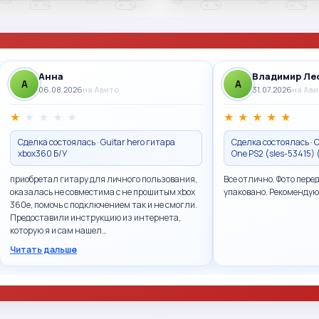
Анна
Владимир Ле
A
A
06.08.2026
на Авито
31.07.2026
на Ав
★
★
★
★
★
★
★
★
★
★
Сделка состоялась · Guitar hero гитара
Сделка состоялась · Ca
xbox360 Б/У
One PS2 (sles-53415)
приобретал гитару для личного пользования,
Все отлично. Фото пере
оказалась не совместима с не прошитым xbox
упаковано. Рекомендую
360e, помочь с подключением так и не смогли.
Предоставили инструкцию из интернета,
которую я и сам нашел…
Читать дальше