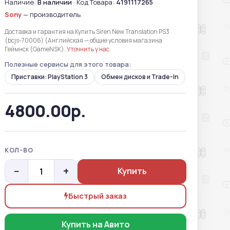
Наличие:
В наличии
· Код Товара:
4191117265
Sony
— производитель
Доставка и гарантия на Купить Siren New Translation PS3
(bcjs-70006) (Английская — общие условия магазина
Геймнск (GameNSK).
Уточнить у нас
.
Полезные сервисы для этого товара:
Приставки: PlayStation 3
Обмен дисков и Trade-In
4800.00р.
КОЛ-ВО
−
+
Купить
Быстрый заказ
Купить на Авито