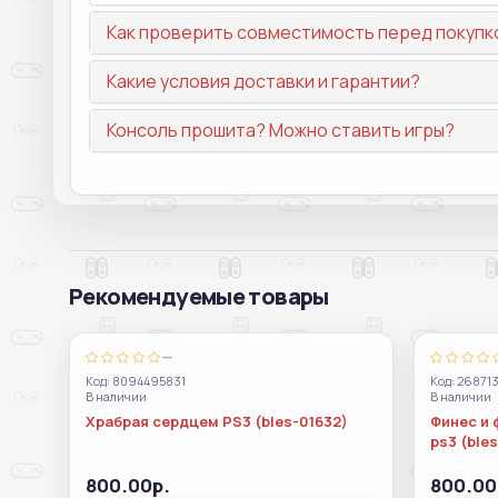
Как проверить совместимость перед покупк
Какие условия доставки и гарантии?
Консоль прошита? Можно ставить игры?
Рекомендуемые товары
—
Код: 8094495831
Код: 26871
В наличии
В наличии
Храбрая сердцем PS3 (bles-01632)
Финес и 
ps3 (ble
800.00р.
800.00