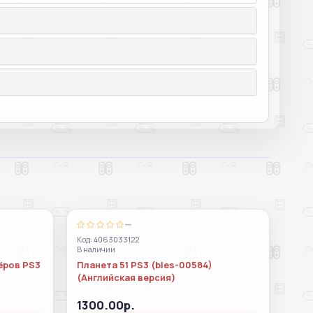
—
Код: 4063033122
В наличии
ёров PS3
Планета 51 PS3 (bles-00584)
(Английская версия)
1300.00р.