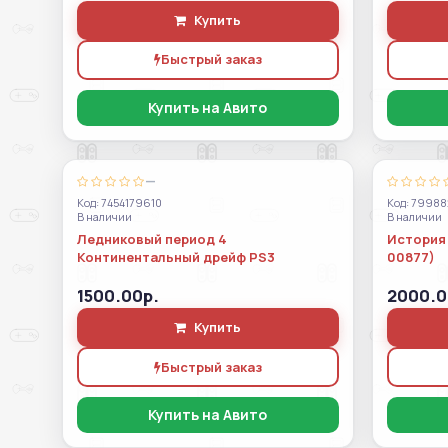
Купить
Быстрый заказ
Купить на Авито
—
Код: 7454179610
Код: 79988
В наличии
В наличии
Ледниковый период 4
История 
Континентальный дрейф PS3
00877)
1500.00р.
2000.0
Купить
Быстрый заказ
Купить на Авито