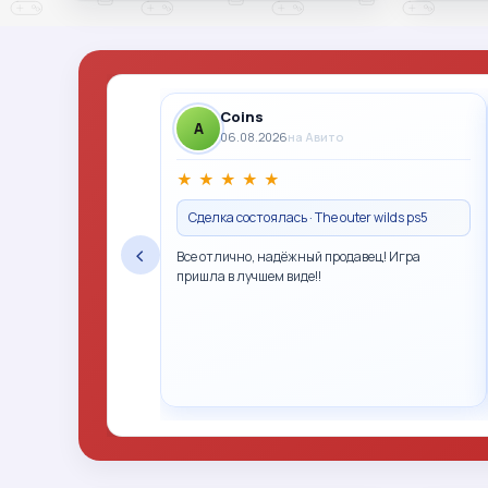
Coins
A
06.08.2026
на Авито
★
★
★
★
★
Сделка состоялась · The outer wilds ps5
‹
Все отлично, надёжный продавец! Игра
пришла в лучшем виде!!