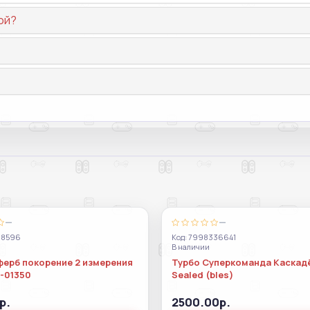
ой?
—
—
38596
Код: 7998336641
В наличии
ферб покорение 2 измерения
Турбо Суперкоманда Каскад
s-01350
Sealed (bles)
р.
2500.00р.