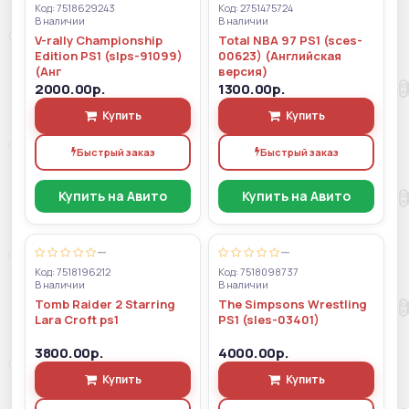
Код: 7518629243
Код: 2751475724
В наличии
В наличии
V-rally Championship
Total NBA 97 PS1 (sces-
Edition PS1 (slps-91099)
00623) (Английская
(Анг
версия)
2000.00р.
1300.00р.
Купить
Купить
Быстрый заказ
Быстрый заказ
Купить на Авито
Купить на Авито
—
—
Код: 7518196212
Код: 7518098737
В наличии
В наличии
Tomb Raider 2 Starring
The Simpsons Wrestling
Lara Croft ps1
PS1 (sles-03401)
3800.00р.
4000.00р.
Купить
Купить