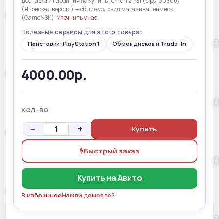
Доставка и гарантия на Купить Tekken 2 PS1 (slps-00300)
(Японская версия) — общие условия магазина Геймнск
(GameNSK).
Уточнить у нас
.
Полезные сервисы для этого товара:
Приставки: PlayStation 1
Обмен дисков и Trade-In
4000.00р.
КОЛ-ВО
−
+
Купить
Быстрый заказ
Купить на Авито
В избранное
Нашли дешевле?