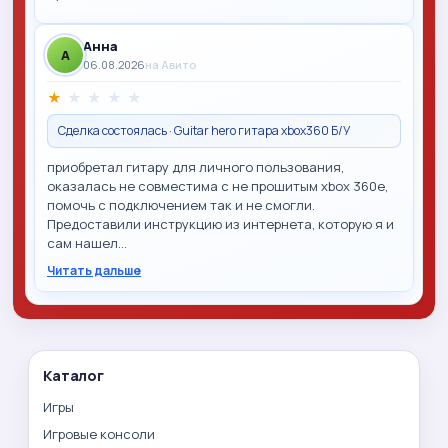
Анна
A
06.08.2026
на Авито
★
★
★
★
★
Сделка состоялась · Guitar hero гитара xbox360 Б/У
приобретал гитару для личного пользования,
оказалась не совместима с не прошитым xbox 360e,
помочь с подключением так и не смогли.
Предоставили инструкцию из интернета, которую я и
сам нашел…
Читать дальше
Каталог
Игры
Игровые консоли