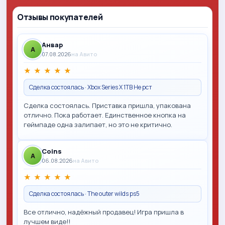
Отзывы покупателей
Анвар
A
07.08.2026
на Авито
★
★
★
★
★
Сделка состоялась · Xbox Series X 1TB Не рст
Сделка состоялась. Приставка пришла, упакована
отлично. Пока работает. Единственное кнопка на
геймпаде одна залипает, но это не критично.
Coins
A
06.08.2026
на Авито
★
★
★
★
★
Сделка состоялась · The outer wilds ps5
Все отлично, надёжный продавец! Игра пришла в
лучшем виде!!