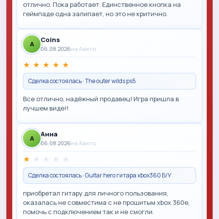
отлично. Пока работает. Единственное кнопка на
геймпаде одна залипает, но это не критично.
Coins
A
06.08.2026
на Авито
★
★
★
★
★
Сделка состоялась · The outer wilds ps5
Все отлично, надёжный продавец! Игра пришла в
лучшем виде!!
Анна
A
06.08.2026
на Авито
★
★
★
★
★
Сделка состоялась · Guitar hero гитара xbox360 Б/У
приобретал гитару для личного пользования,
оказалась не совместима с не прошитым xbox 360e,
помочь с подключением так и не смогли.