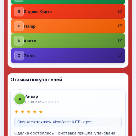
Яндекс Карты
Я
Flamp
F
Авито
A
Zoon
Z
Отзывы покупателей
Анвар
A
07.08.2026
на Авито
★
★
★
★
★
Сделка состоялась · Xbox Series X 1TB Не рст
Сделка состоялась. Приставка пришла, упакована