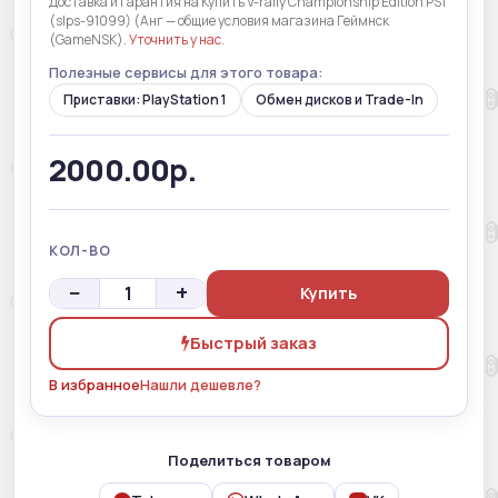
Доставка и гарантия на Купить V-rally Championship Edition PS1
(slps-91099) (Анг — общие условия магазина Геймнск
(GameNSK).
Уточнить у нас
.
Полезные сервисы для этого товара:
Приставки: PlayStation 1
Обмен дисков и Trade-In
2000.00р.
КОЛ-ВО
−
+
Купить
Быстрый заказ
В избранное
Нашли дешевле?
Поделиться товаром