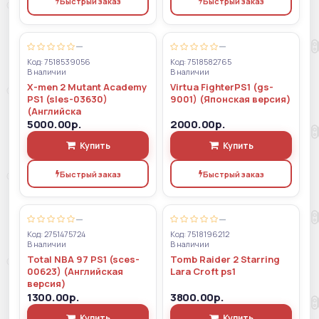
Быстрый заказ
Быстрый заказ
—
—
Код: 7518539056
Код: 7518582765
В наличии
В наличии
X-men 2 Mutant Academy
Virtua FighterPS1 (gs-
PS1 (sles-03630)
9001) (Японская версия)
(Английска
5000.00р.
2000.00р.
Купить
Купить
Быстрый заказ
Быстрый заказ
—
—
Код: 2751475724
Код: 7518196212
В наличии
В наличии
Total NBA 97 PS1 (sces-
Tomb Raider 2 Starring
00623) (Английская
Lara Croft ps1
версия)
1300.00р.
3800.00р.
Купить
Купить