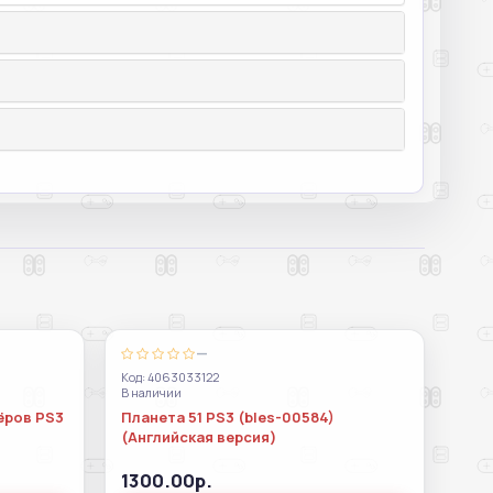
—
Код: 4063033122
В наличии
ёров PS3
Планета 51 PS3 (bles-00584)
(Английская версия)
1300.00р.