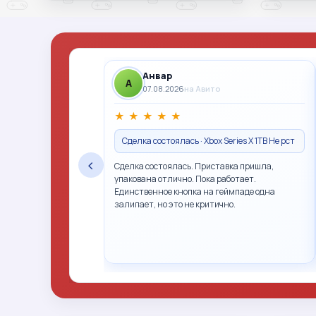
Анвар
A
07.08.2026
на Авито
★
★
★
★
★
Сделка состоялась · Xbox Series X 1TB Не рст
‹
Сделка состоялась. Приставка пришла,
упакована отлично. Пока работает.
Единственное кнопка на геймпаде одна
залипает, но это не критично.