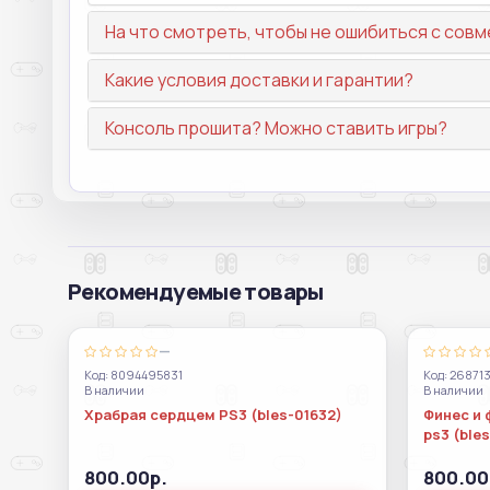
На что смотреть, чтобы не ошибиться с со
Какие условия доставки и гарантии?
Консоль прошита? Можно ставить игры?
Рекомендуемые товары
—
Код: 8094495831
Код: 26871
В наличии
В наличии
Храбрая сердцем PS3 (bles-01632)
Финес и 
ps3 (ble
800.00р.
800.00