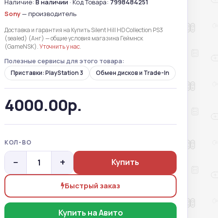
Наличие:
В наличии
· Код Товара:
7998484251
Sony
— производитель
Доставка и гарантия на Купить Silent Hill HD Collection PS3
(sealed) (Анг) — общие условия магазина Геймнск
(GameNSK).
Уточнить у нас
.
Полезные сервисы для этого товара:
Приставки: PlayStation 3
Обмен дисков и Trade-In
4000.00р.
КОЛ-ВО
−
+
Купить
Быстрый заказ
Купить на Авито