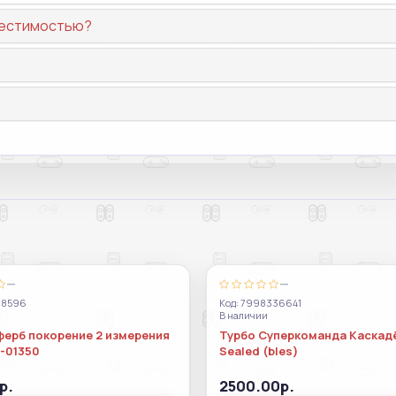
вместимостью?
—
—
38596
Код: 7998336641
В наличии
ферб покорение 2 измерения
Турбо Суперкоманда Каскад
s-01350
Sealed (bles)
р.
2500.00р.