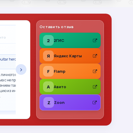
Оставить отзыв
Владимир Леонов
A
вито
31.07.2026
на Авито
2
2ГИС
★
★
★
★
★
Я
Яндекс Карты
uitar hero гитара
Сделка состоялась · Call of Duty 2: Big Red
One PS2 (sles-53415) (Англ
›
F
Flamp
 личного пользования,
Все отлично. Фото перед отправкой, хорошо
ма с не прошитым xbox
упаковано. Рекомендую
ением так и не смогли.
A
Авито
цию из интернета,
…
Z
Zoon