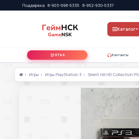
Поддержка
·
8-903-998-5335
·
8-952-930-5337
Каталог
GTA 6
Контакты
Игры
Игры PlayStation 3
Silent Hill HD Collection P