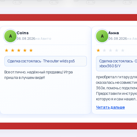
Coins
Анна
A
A
06.08.2026
на Авито
06.08.2026
на А
★
★
★
★
★
★
★
★
★
★
Сделка состоялась · The outer wilds ps5
Сделка состоялась · G
xbox360 Б/У
Все отлично, надёжный продавец! Игра
приобретал гитару для
пришла в лучшем виде!!
оказалась не совмести
360e, помочь с подключ
Предоставили инструк
которую я и сам нашел
Читать дальше