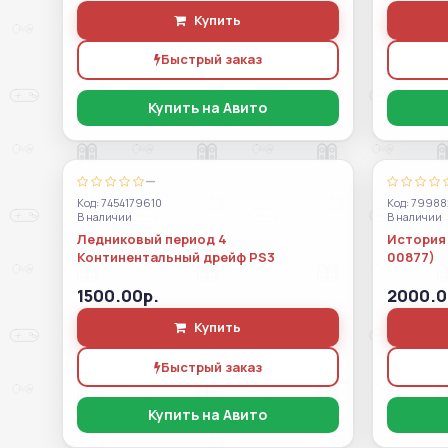
Купить
Быстрый заказ
Купить на Авито
—
Код: 7454179610
Код: 79988
В наличии
В наличии
Ледниковый период 4
История 
Континентальный дрейф PS3
00877)
1500.00р.
2000.0
Купить
Быстрый заказ
Купить на Авито