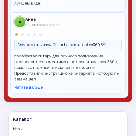
лучшем виде!!
Анна
A
06.08.2026
на Авито
★
★
★
★
★
Сделка состоялась · Guitar hero гитара xbox360 Б/У
приобретал гитару для личного пользования,
оказалась не совместима с не прошитым xbox 360e,
помочь с подключением так и не смогли.
Предоставили инструкцию из интернета, которую я и
сам нашел…
Читать дальше
Каталог
Игры