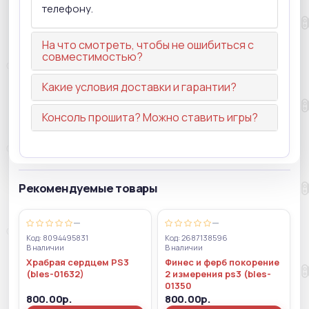
телефону.
На что смотреть, чтобы не ошибиться с
совместимостью?
Какие условия доставки и гарантии?
Консоль прошита? Можно ставить игры?
Рекомендуемые товары
—
—
Код: 8094495831
Код: 2687138596
В наличии
В наличии
Храбрая сердцем PS3
Финес и ферб покорение
(bles-01632)
2 измерения ps3 (bles-
01350
800.00р.
800.00р.