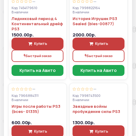
—
—
Код: 7454179610
Код: 7998822164
В наличии
В наличии
Ледниковый период 4
История Игрушек PS3
Континентальный дрейф
Sealed (bles-00877)
PS3
1500.00р.
2000.00р.
Купить
Купить
Быстрый заказ
Быстрый заказ
Купить на Авито
Купить на Авито
—
—
Код: 7966884311
Код: 7998743500
В наличии
В наличии
Игры после работы PS3
Звездные войны
(bces- 01335)
пробуждение силы PS3
600.00р.
1300.00р.
Купить
Купить