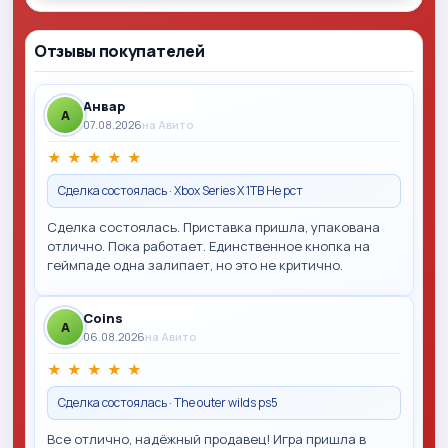
Отзывы покупателей
Анвар
A
07.08.2026
на Авито
★
★
★
★
★
Сделка состоялась · Xbox Series X 1TB Не рст
Сделка состоялась. Приставка пришла, упакована
отлично. Пока работает. Единственное кнопка на
геймпаде одна залипает, но это не критично.
Coins
A
06.08.2026
на Авито
★
★
★
★
★
Сделка состоялась · The outer wilds ps5
Все отлично, надёжный продавец! Игра пришла в