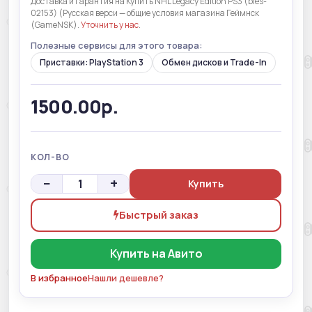
Доставка и гарантия на Купить NHL Legacy Edition PS3 (bles-
02153) (Русская верси — общие условия магазина Геймнск
(GameNSK).
Уточнить у нас
.
Полезные сервисы для этого товара:
Приставки: PlayStation 3
Обмен дисков и Trade-In
1500.00р.
КОЛ-ВО
−
+
Купить
Быстрый заказ
Купить на Авито
В избранное
Нашли дешевле?