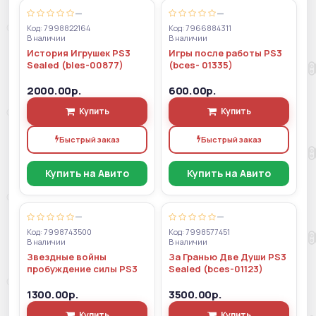
—
—
Код: 7998822164
Код: 7966884311
В наличии
В наличии
История Игрушек PS3
Игры после работы PS3
Sealed (bles-00877)
(bces- 01335)
2000.00р.
600.00р.
Купить
Купить
Быстрый заказ
Быстрый заказ
Купить на Авито
Купить на Авито
—
—
Код: 7998743500
Код: 7998577451
В наличии
В наличии
Звездные войны
За Гранью Две Души PS3
пробуждение силы PS3
Sealed (bces-01123)
1300.00р.
3500.00р.
Купить
Купить