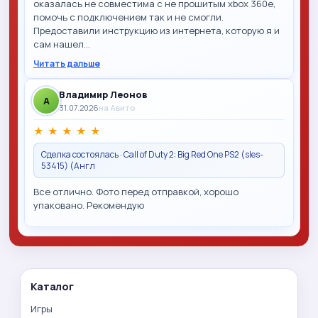
оказалась не совместима с не прошитым xbox 360e,
помочь с подключением так и не смогли.
Предоставили инструкцию из интернета, которую я и
сам нашел…
Читать дальше
Владимир Леонов
A
31.07.2026
на Авито
★
★
★
★
★
Сделка состоялась · Call of Duty 2: Big Red One PS2 (sles-
53415) (Англ
Все отлично. Фото перед отправкой, хорошо
упаковано. Рекомендую
Каталог
Игры