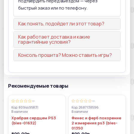
подтвердить перед выездом — через
быстрый заказ или по телефону.
Как понять, подойдет ли этот товар?
Как работает доставка и какие
гарантийные условия?
Консоль прошита? Можно ставить игры?
Рекомендуемые товары
—
—
Код: 8094495831
Код: 2687138596
В наличии
В наличии
Храбрая сердцем PS3
Финес и ферб покорение
(bles-01632)
2 измерения ps3 (bles-
01350
800.00р.
800.00р.