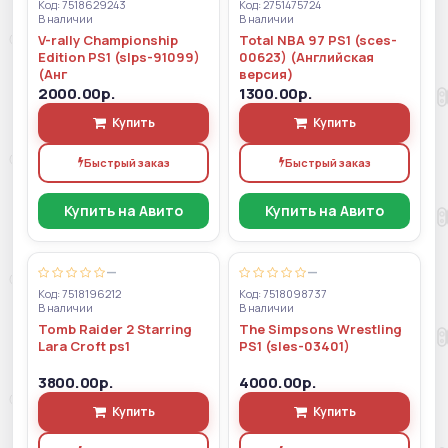
Код: 7518629243
Код: 2751475724
В наличии
В наличии
V-rally Championship
Total NBA 97 PS1 (sces-
Edition PS1 (slps-91099)
00623) (Английская
(Анг
версия)
2000.00р.
1300.00р.
Купить
Купить
Быстрый заказ
Быстрый заказ
Купить на Авито
Купить на Авито
—
—
Код: 7518196212
Код: 7518098737
В наличии
В наличии
Tomb Raider 2 Starring
The Simpsons Wrestling
Lara Croft ps1
PS1 (sles-03401)
3800.00р.
4000.00р.
Купить
Купить