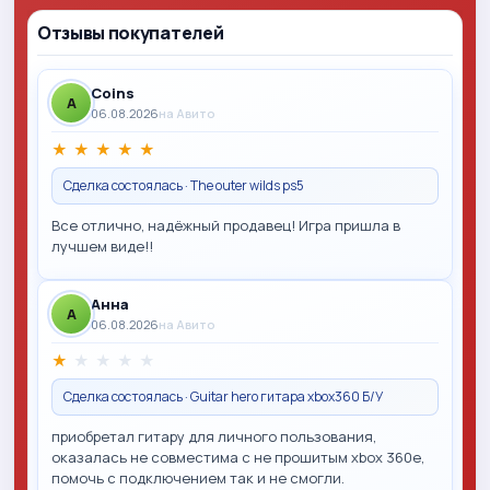
Отзывы покупателей
Coins
A
06.08.2026
на Авито
★
★
★
★
★
Сделка состоялась · The outer wilds ps5
Все отлично, надёжный продавец! Игра пришла в
лучшем виде!!
Анна
A
06.08.2026
на Авито
★
★
★
★
★
Сделка состоялась · Guitar hero гитара xbox360 Б/У
приобретал гитару для личного пользования,
оказалась не совместима с не прошитым xbox 360e,
помочь с подключением так и не смогли.