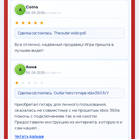
Coins
A
06.08.2026
на Авито
★
★
★
★
★
Сделка состоялась · The outer wilds ps5
Все отлично, надёжный продавец! Игра пришла в
лучшем виде!!
Анна
A
06.08.2026
на Авито
★
★
★
★
★
Сделка состоялась · Guitar hero гитара xbox360 Б/У
приобретал гитару для личного пользования,
оказалась не совместима с не прошитым xbox 360e,
помочь с подключением так и не смогли.
Предоставили инструкцию из интернета, которую я и
сам нашел…
Читать дальше