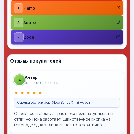
Flamp
F
Авито
A
Zoon
Z
Отзывы покупателей
Анвар
A
07.08.2026
на Авито
★
★
★
★
★
Сделка состоялась · Xbox Series X 1TB Не рст
Сделка состоялась. Приставка пришла, упакована
отлично. Пока работает. Единственное кнопка на
геймпаде одна залипает, но это не критично.