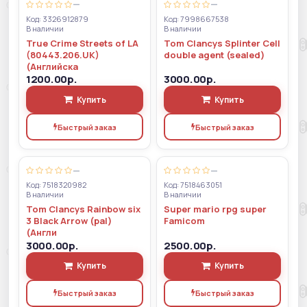
—
—
Код: 3326912879
Код: 7998667538
В наличии
В наличии
True Crime Streets of LA
Tom Clancys Splinter Cell
(80443.206.UK)
double agent (sealed)
(Английска
1200.00р.
3000.00р.
Купить
Купить
Быстрый заказ
Быстрый заказ
—
—
Код: 7518320982
Код: 7518463051
В наличии
В наличии
Tom Clancys Rainbow six
Super mario rpg super
3 Black Arrow (pal)
Famicom
(Англи
3000.00р.
2500.00р.
Купить
Купить
Быстрый заказ
Быстрый заказ