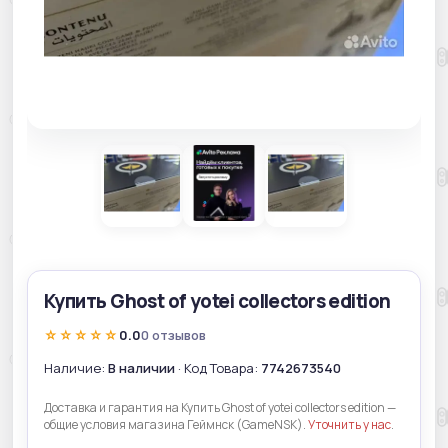
Купить Ghost of yotei collectors edition
☆☆☆☆☆
0.0
0 отзывов
Наличие:
В наличии
· Код Товара:
7742673540
Доставка и гарантия на Купить Ghost of yotei collectors edition —
общие условия магазина Геймнск (GameNSK).
Уточнить у нас
.