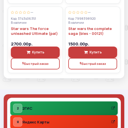
—
—
Код: 3743406351
Код: 7998398920
В наличии
В наличии
Star wars The force
Star wars the complete
unleashed Ultimate (pal)
saga (bles - 00121)
2700.00р.
1500.00р.
Купить
Купить
Быстрый заказ
Быстрый заказ
2ГИС
2
Яндекс Карты
Я