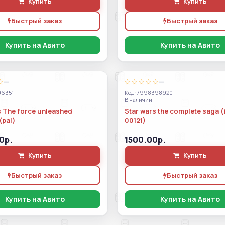
Купить
Купить
Быстрый заказ
Быстрый заказ
Купить на Авито
Купить на Авито
—
—
06351
Код: 7998398920
В наличии
s The force unleashed
Star wars the complete saga (
(pal)
00121)
0р.
1500.00р.
Купить
Купить
Быстрый заказ
Быстрый заказ
Купить на Авито
Купить на Авито