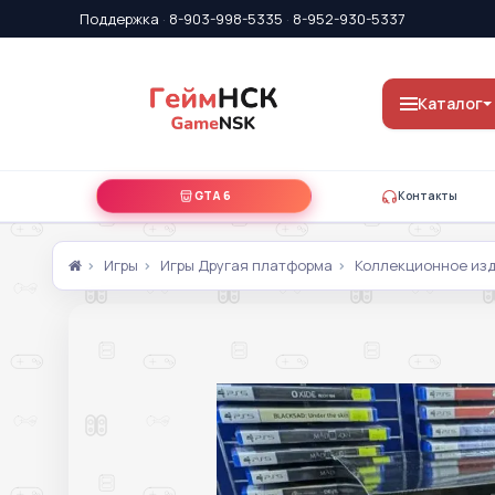
Поддержка
·
8-903-998-5335
·
8-952-930-5337
Каталог
GTA 6
Контакты
Игры
Игры Другая платформа
Коллекционное изда