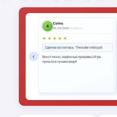
Coins
A
06.08.2026
на Авито
★
★
★
★
★
Сделка состоялась · The outer wilds ps5
‹
Все отлично, надёжный продавец! Игра
пришла в лучшем виде!!