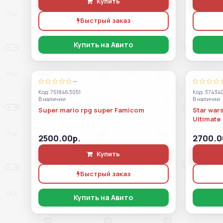
Купить
Быстрый заказ
Купить на Авито
—
Код: 7518463051
Код: 37434
В наличии
В наличии
Super mario rpg super Famicom
Star war
Ultimate 
2500.00р.
2700.0
Купить
Быстрый заказ
Купить на Авито