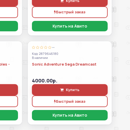
Купить
Быстрый заказ
Купить на Авито
—
Код: 2879646180
В наличии
bles -
Sonic Adventure Sega Dreamcast
4000.00р.
Купить
Быстрый заказ
Купить на Авито