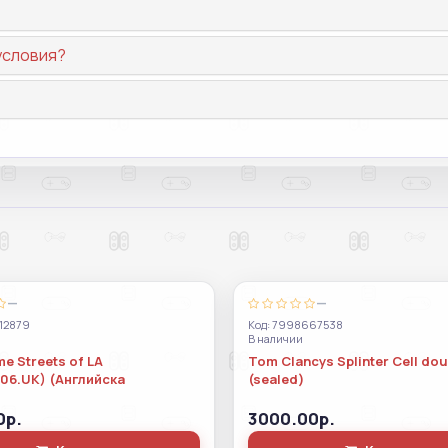
условия?
—
—
12879
Код: 7998667538
В наличии
e Streets of LA
Tom Clancys Splinter Cell dou
06.UK) (Английска
(sealed)
0р.
3000.00р.