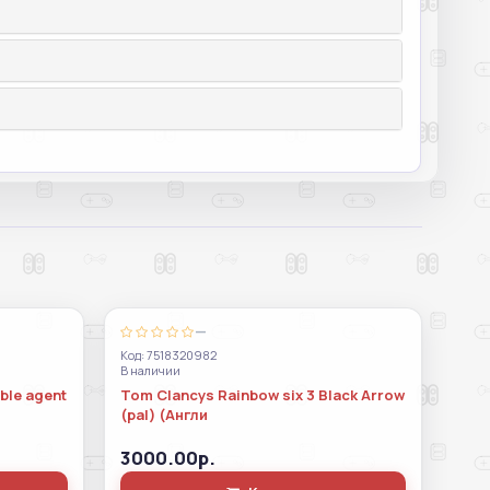
—
Код: 7518320982
В наличии
ble agent
Tom Clancys Rainbow six 3 Black Arrow
(pal) (Англи
3000.00р.