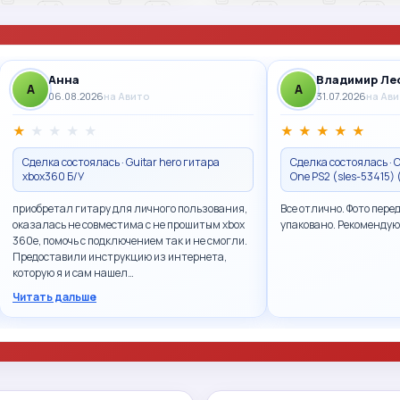
Анна
Владимир Ле
A
A
06.08.2026
на Авито
31.07.2026
на Ав
★
★
★
★
★
★
★
★
★
★
Сделка состоялась · Guitar hero гитара
Сделка состоялась · Ca
xbox360 Б/У
One PS2 (sles-53415)
приобретал гитару для личного пользования,
Все отлично. Фото пере
оказалась не совместима с не прошитым xbox
упаковано. Рекомендую
360e, помочь с подключением так и не смогли.
Предоставили инструкцию из интернета,
которую я и сам нашел…
Читать дальше