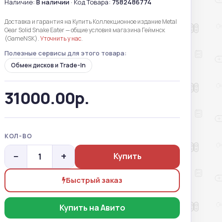
Наличие:
В наличии
· Код Товара:
7582486774
Доставка и гарантия на Купить Коллекционное издание Metal
Gear Solid Snake Eater — общие условия магазина Геймнск
(GameNSK).
Уточнить у нас
.
Полезные сервисы для этого товара:
Обмен дисков и Trade-In
31000.00р.
КОЛ-ВО
−
+
Купить
Быстрый заказ
Купить на Авито