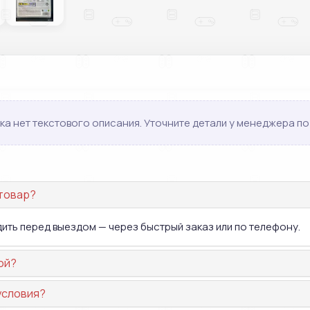
ка нет текстового описания. Уточните детали у менеджера по 
 товар?
дить перед выездом — через быстрый заказ или по телефону.
ой?
условия?