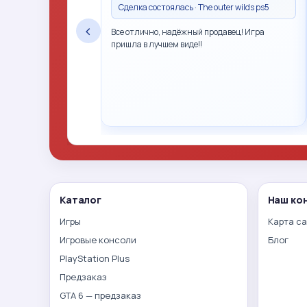
Сделка состоялась · The outer wilds ps5
‹
Все отлично, надёжный продавец! Игра
пришла в лучшем виде!!
Каталог
Наш ко
Игры
Карта с
Игровые консоли
Блог
PlayStation Plus
Предзаказ
GTA 6 — предзаказ