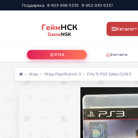
Поддержка
·
8-903-998-5335
·
8-952-930-5337
Каталог
GTA 6
Контакты
Игры
Игры PlayStation 3
Fifa 15 PS3 (bles-02161)