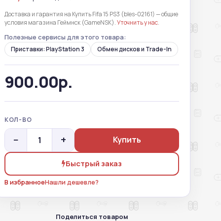
Доставка и гарантия на Купить Fifa 15 PS3 (bles-02161) — общие
условия магазина Геймнск (GameNSK).
Уточнить у нас
.
Полезные сервисы для этого товара:
Приставки: PlayStation 3
Обмен дисков и Trade-In
900.00р.
КОЛ-ВО
−
+
Купить
Быстрый заказ
В избранное
Нашли дешевле?
Поделиться товаром