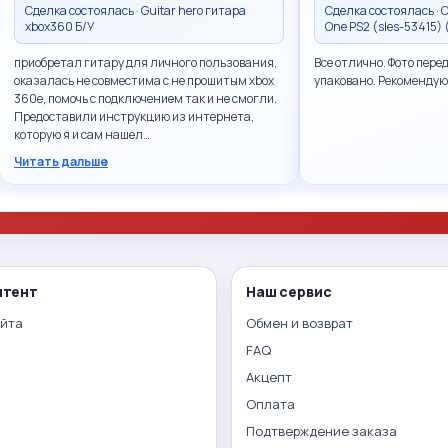
Сделка состоялась · Guitar hero гитара
Сделка состоялась · Ca
xbox360 Б/У
One PS2 (sles-53415)
приобретал гитару для личного пользования,
Все отлично. Фото пере
оказалась не совместима с не прошитым xbox
упаковано. Рекомендую
360e, помочь с подключением так и не смогли.
Предоставили инструкцию из интернета,
которую я и сам нашел…
Читать дальше
нтент
Наш сервис
айта
Обмен и возврат
FAQ
Акцепт
Оплата
Подтверждение заказа