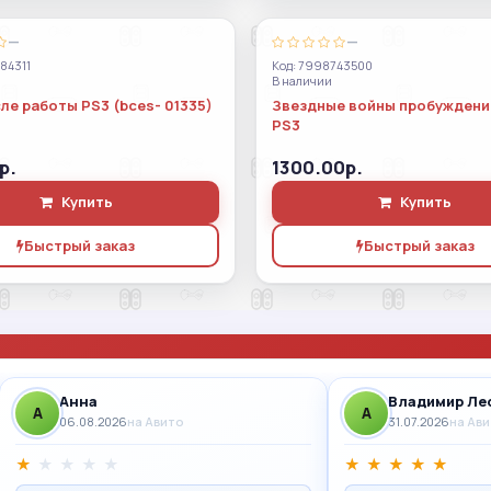
—
—
84311
Код: 7998743500
В наличии
ле работы PS3 (bces- 01335)
Звездные войны пробуждени
PS3
р.
1300.00р.
Купить
Купить
Быстрый заказ
Быстрый заказ
Анна
Владимир Ле
A
A
06.08.2026
на Авито
31.07.2026
на Ав
★
★
★
★
★
★
★
★
★
★