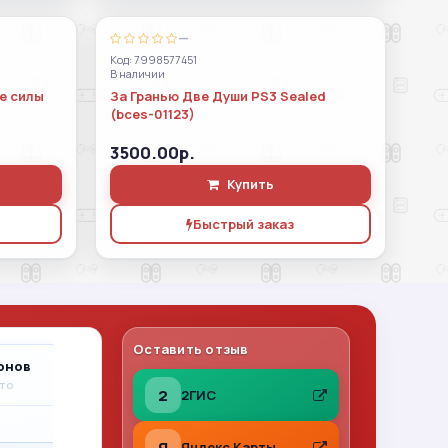
—
Код: 7998577451
В наличии
е силы
За Гранью Две Души PS3 Sealed
(bces-01123)
3500.00р.
Купить
Быстрый заказ
Оставить отзыв
онов
Михаил
A
ито
23.07.2026
на Авито
2
2ГИС
★
★
★
★
★
Я
Яндекс Карты