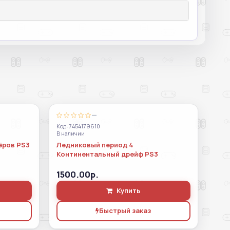
—
Код: 7454179610
В наличии
ёров PS3
Ледниковый период 4
Континентальный дрейф PS3
1500.00р.
Купить
Быстрый заказ