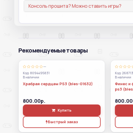
Консоль прошита? Можно ставить игры?
Рекомендуемые товары
—
Код: 8094495831
Код: 26871
В наличии
В наличии
Храбрая сердцем PS3 (bles-01632)
Финес и 
ps3 (ble
800.00р.
800.00
Купить
Быстрый заказ