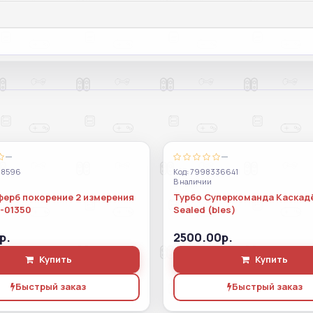
—
—
38596
Код: 7998336641
В наличии
ферб покорение 2 измерения
Турбо Суперкоманда Каскад
s-01350
Sealed (bles)
р.
2500.00р.
Купить
Купить
Быстрый заказ
Быстрый заказ