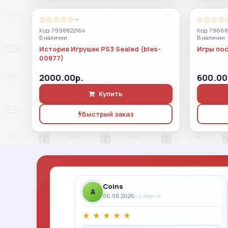
—
Код: 7998822164
Код: 79668
В наличии
В наличии
История Игрушек PS3 Sealed (bles-
Игры пос
00877)
2000.00р.
600.00
Купить
Быстрый заказ
Coins
A
06.08.2026
на Авито
★
★
★
★
★