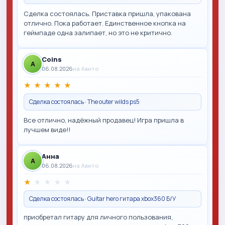
Сделка состоялась. Приставка пришла, упакована
отлично. Пока работает. Единственное кнопка на
геймпаде одна залипает, но это не критично.
Coins
A
06.08.2026
на Авито
★
★
★
★
★
Сделка состоялась · The outer wilds ps5
Все отлично, надёжный продавец! Игра пришла в
лучшем виде!!
Анна
A
06.08.2026
на Авито
★
★
★
★
★
Сделка состоялась · Guitar hero гитара xbox360 Б/У
приобретал гитару для личного пользования,