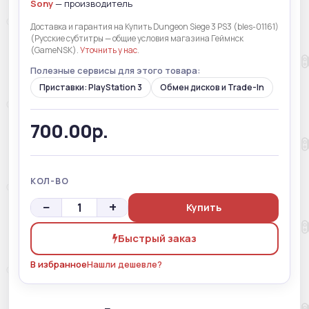
Sony
— производитель
Доставка и гарантия на Купить Dungeon Siege 3 PS3 (bles-01161)
(Русские субтитры — общие условия магазина Геймнск
(GameNSK).
Уточнить у нас
.
Полезные сервисы для этого товара:
Приставки: PlayStation 3
Обмен дисков и Trade-In
700.00р.
КОЛ-ВО
−
+
Купить
Быстрый заказ
В избранное
Нашли дешевле?