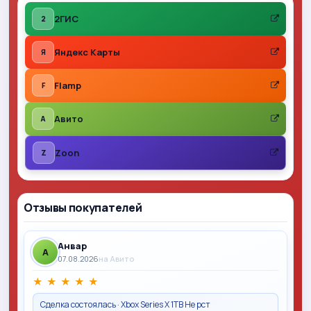
2ГИС
2
Яндекс Карты
Я
Flamp
F
Авито
A
Zoon
Z
Отзывы покупателей
Анвар
A
07.08.2026
на Авито
★
★
★
★
★
Сделка состоялась · Xbox Series X 1TB Не рст