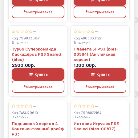
Быстрый заказ
Быстрый заказ
—
—
Код: 7998336641
Код: 4063033122
В наличии
В наличии
Турбо Суперкоманда
Планета 51 PS3 (bles-
Каскадёров PS3 Sealed
00584) (Английская
(bles)
версия)
2500.00р.
1300.00р.
Купить
Купить
Быстрый заказ
Быстрый заказ
—
—
Код: 7454179610
Код: 7998822164
В наличии
В наличии
Ледниковый период 4
История Игрушек PS3
Континентальный дрейф
Sealed (bles-00877)
PS3