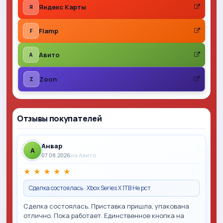
Яндекс Карты
Я
Flamp
F
Авито
A
Zoon
Z
Отзывы покупателей
Анвар
A
07.08.2026
на Авито
★
★
★
★
★
Сделка состоялась · Xbox Series X 1TB Не рст
Сделка состоялась. Приставка пришла, упакована
отлично. Пока работает. Единственное кнопка на