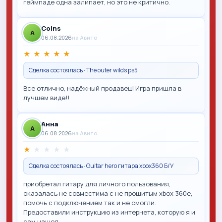
геймпаде одна залипает, но это не критично.
Coins
A
06.08.2026
на Авито
★
★
★
★
★
Сделка состоялась · The outer wilds ps5
Все отлично, надёжный продавец! Игра пришла в
лучшем виде!!
Анна
A
06.08.2026
на Авито
★
★
★
★
★
Сделка состоялась · Guitar hero гитара xbox360 Б/У
приобретал гитару для личного пользования,
оказалась не совместима с не прошитым xbox 360e,
помочь с подключением так и не смогли.
Предоставили инструкцию из интернета, которую я и
сам нашел…