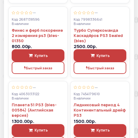
—
—
Код: 2687138596
Код: 7998336641
В наличии
В наличии
Финес и ферб покорение
Турбо Суперкоманда
2 измерения ps3 (bles-
Каскадёров PS3 Sealed
01350
(bles)
800.00р.
2500.00р.
Купить
Купить
Быстрый заказ
Быстрый заказ
—
—
Код: 4063033122
Код: 7454179610
В наличии
В наличии
Планета 51 PS3 (bles-
Ледниковый период 4
00584) (Английская
Континентальный дрейф
версия)
PS3
1300.00р.
1500.00р.
Купить
Купить