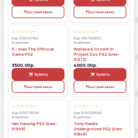
Быстрый заказ
Быстрый заказ
—
—
Код: 8126497847
Код: 3807552653
В наличии
В наличии
X - men The Officcial
Wallace & Gromit In
Game PS2
Project Zoo PS2 (sles-
51372)
3500.00р.
4000.00р.
Купить
Купить
Быстрый заказ
Быстрый заказ
—
—
Код: 8190736108
Код: 8190328648
В наличии
В наличии
Van Helsing PS2 (sles-
Tony Hawks
51908)
Underground PS2 (sles-
51848)