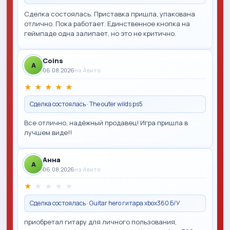
Сделка состоялась. Приставка пришла, упакована
отлично. Пока работает. Единственное кнопка на
геймпаде одна залипает, но это не критично.
Coins
A
06.08.2026
на Авито
★
★
★
★
★
Сделка состоялась · The outer wilds ps5
Все отлично, надёжный продавец! Игра пришла в
лучшем виде!!
Анна
A
06.08.2026
на Авито
★
★
★
★
★
Сделка состоялась · Guitar hero гитара xbox360 Б/У
приобретал гитару для личного пользования,