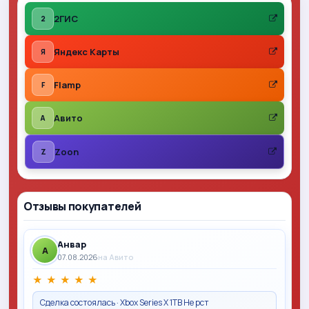
2ГИС
2
Яндекс Карты
Я
Flamp
F
Авито
A
Zoon
Z
Отзывы покупателей
Анвар
A
07.08.2026
на Авито
★
★
★
★
★
Сделка состоялась · Xbox Series X 1TB Не рст