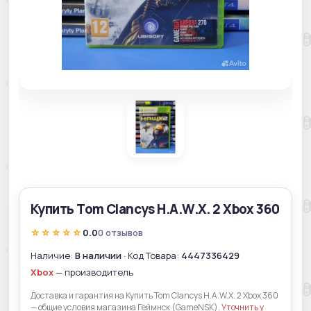
Купить Tom Clancys H.A.W.X. 2 Xbox 360
☆☆☆☆☆
0.0
0 отзывов
Наличие:
В наличии
· Код Товара:
4447336429
Xbox
— производитель
Доставка и гарантия на Купить Tom Clancys H.A.W.X. 2 Xbox 360
— общие условия магазина Геймнск (GameNSK).
Уточнить у