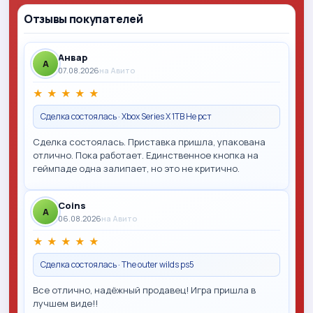
Отзывы покупателей
Анвар
A
07.08.2026
на Авито
★
★
★
★
★
Сделка состоялась · Xbox Series X 1TB Не рст
Сделка состоялась. Приставка пришла, упакована
отлично. Пока работает. Единственное кнопка на
геймпаде одна залипает, но это не критично.
Coins
A
06.08.2026
на Авито
★
★
★
★
★
Сделка состоялась · The outer wilds ps5
Все отлично, надёжный продавец! Игра пришла в
лучшем виде!!