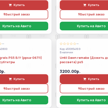
Купить
Купить
Быстрый заказ
Быстрый заказ
Купить на Авито
Купить на Авито
—
—
40800
Код: 4510854169
В наличии
rels PS5 Б/У (ppsa-06711)
Until Dawn remake (Дожить д
субтитры
рассвета) ps5
0р.
3200.00р.
Купить
Купить
Быстрый заказ
Быстрый заказ
Купить на Авито
Купить на Авито