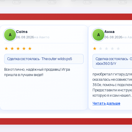
Coins
Анна
A
A
06.08.2026
на Авито
06.08.2026
на А
★
★
★
★
★
★
★
★
★
★
Сделка состоялась · The outer wilds ps5
Сделка состоялась · G
xbox360 Б/У
Все отлично, надёжный продавец! Игра
приобретал гитару для
пришла в лучшем виде!!
оказалась не совмести
360e, помочь с подключ
Предоставили инструк
которую я и сам нашел
Читать дальше