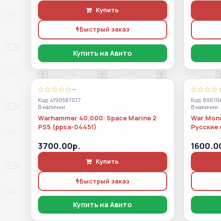
Купить
Быстрый заказ
Купить на Авито
—
Код: 4190587077
Код: 80619
В наличии
В наличии
Warhammer 40,000: Space Marine 2
War Mong
PS5 (ppsa-04451)
Русские 
3700.00р.
1600.0
Купить
Быстрый заказ
Купить на Авито