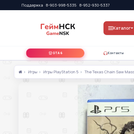
Поддержка
·
8-903-998-5335
·
8-952-930-5337
Каталог
GTA 6
Контакты
Игры
Игры PlayStation 5
The Texas Chain Saw Mass