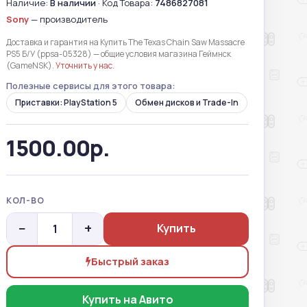
Наличие:
В наличии
· Код Товара:
7486827081
Sony
— производитель
Доставка и гарантия на Купить The Texas Chain Saw Massacre
PS5 Б/У (ppsa-05328) — общие условия магазина Геймнск
(GameNSK).
Уточнить у нас
.
Полезные сервисы для этого товара:
Приставки: PlayStation 5
Обмен дисков и Trade-In
1500.00р.
КОЛ-ВО
−
+
Купить
Быстрый заказ
Купить на Авито