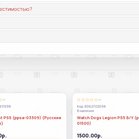
вместимостью?
—
—
983998
Код: 8062702098
В наличии
t PS5 (ppsa-03309) (Русские
Watch Dogs Legion PS5 Б/У (
ы)
01500)
0р.
1500.00р.