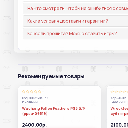
На что смотреть, чтобы не ошибиться с со
Какие условия доставки и гарантии?
Консоль прошита? Можно ставить игры?
Рекомендуемые товары
—
Код: 8062384834
Код: 4030
В наличии
В наличии
Wuchang Fallen Feathers PS5 Б/У
Wreckfes
(ppsa-09519)
субтитр
2400.00р.
2100.0