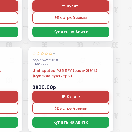
Купить
Быстрый заказ
Купить на Авито
—
Код: 7742372820
В наличии
о
Undisputed PS5 Б/У (ppsa-21914)
(Русские субтитры)
2800.00р.
Купить
Быстрый заказ
Купить на Авито