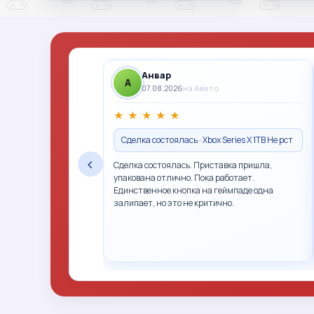
Анвар
A
07.08.2026
на Авито
★
★
★
★
★
Сделка состоялась · Xbox Series X 1TB Не рст
‹
Сделка состоялась. Приставка пришла,
упакована отлично. Пока работает.
Единственное кнопка на геймпаде одна
залипает, но это не критично.