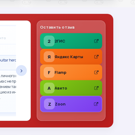
Оставить отзыв
Владимир Леонов
A
вито
31.07.2026
на Авито
2
2ГИС
★
★
★
★
★
Я
Яндекс Карты
uitar hero гитара
Сделка состоялась · Call of Duty 2: Big Red
One PS2 (sles-53415) (Англ
›
F
Flamp
 личного пользования,
Все отлично. Фото перед отправкой, хорошо
ма с не прошитым xbox
упаковано. Рекомендую
ением так и не смогли.
A
Авито
цию из интернета,
…
Z
Zoon