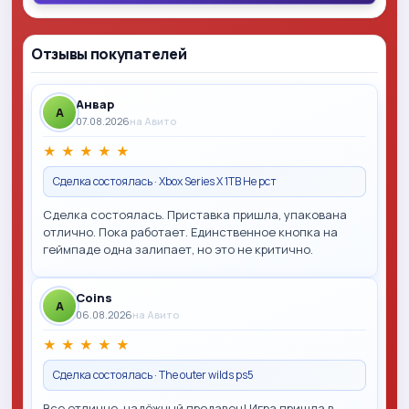
Отзывы покупателей
Анвар
A
07.08.2026
на Авито
★
★
★
★
★
Сделка состоялась · Xbox Series X 1TB Не рст
Сделка состоялась. Приставка пришла, упакована
отлично. Пока работает. Единственное кнопка на
геймпаде одна залипает, но это не критично.
Coins
A
06.08.2026
на Авито
★
★
★
★
★
Сделка состоялась · The outer wilds ps5
Все отлично, надёжный продавец! Игра пришла в