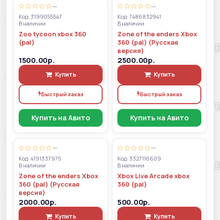
—
—
Код: 3199055547
Код: 7486832941
В наличии
В наличии
Zoo tycoon xbox 360
Zone of the enders Xbox
(pal)
360 (pal) (Русская
версия)
1500.00р.
2500.00р.
Купить
Купить
Быстрый заказ
Быстрый заказ
Купить на Авито
Купить на Авито
—
—
Код: 4191337975
Код: 3327116609
В наличии
В наличии
Zone of the enders Xbox
Xbox Live Arcade xbox
360 (pal) (Русская
360 (pal)
версия)
2000.00р.
500.00р.
Купить
Купить