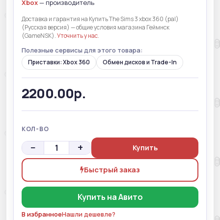
Xbox
— производитель
Доставка и гарантия на Купить The Sims 3 xbox 360 (pal)
(Русская версия) — общие условия магазина Геймнск
(GameNSK).
Уточнить у нас
.
Полезные сервисы для этого товара:
Приставки: Xbox 360
Обмен дисков и Trade-In
2200.00р.
КОЛ-ВО
−
+
Купить
Быстрый заказ
Купить на Авито
В избранное
Нашли дешевле?