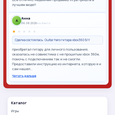
лучшем виде!!
Анна
A
06.08.2026
на Авито
★
★
★
★
★
Сделка состоялась · Guitar hero гитара xbox360 Б/У
приобретал гитару для личного пользования,
оказалась не совместима с не прошитым xbox 360e,
помочь с подключением так и не смогли.
Предоставили инструкцию из интернета, которую я и
сам нашел…
Читать дальше
Каталог
Игры