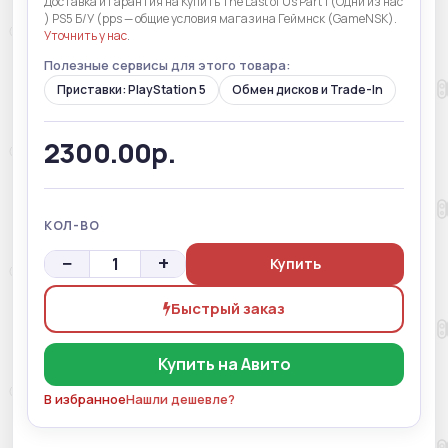
Доставка и гарантия на Купить The Last of Us Part 1 (Одни из нас
) PS5 Б/У (pps — общие условия магазина Геймнск (GameNSK).
Уточнить у нас
.
Полезные сервисы для этого товара:
Приставки: PlayStation 5
Обмен дисков и Trade-In
2300.00р.
КОЛ-ВО
−
+
Купить
Быстрый заказ
Купить на Авито
В избранное
Нашли дешевле?