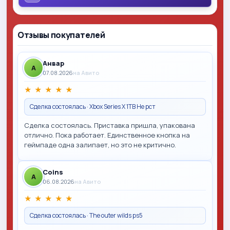
Отзывы покупателей
Анвар
A
07.08.2026
на Авито
★
★
★
★
★
Сделка состоялась · Xbox Series X 1TB Не рст
Сделка состоялась. Приставка пришла, упакована
отлично. Пока работает. Единственное кнопка на
геймпаде одна залипает, но это не критично.
Coins
A
06.08.2026
на Авито
★
★
★
★
★
Сделка состоялась · The outer wilds ps5