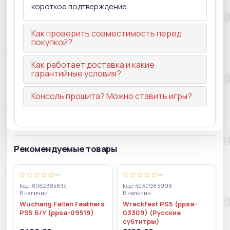
короткое подтверждение.
Как проверить совместимость перед
покупкой?
Как работает доставка и какие
гарантийные условия?
Консоль прошита? Можно ставить игры?
Рекомендуемые товары
—
—
Код: 8062384834
Код: 4030983998
В наличии
В наличии
Wuchang Fallen Feathers
Wreckfest PS5 (ppsa-
PS5 Б/У (ppsa-09519)
03309) (Русские
субтитры)