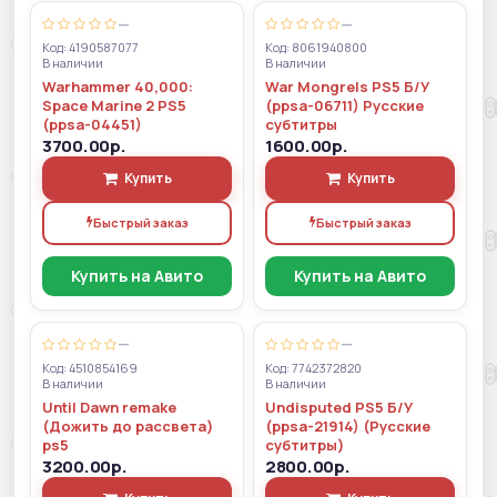
—
—
Код: 4190587077
Код: 8061940800
В наличии
В наличии
Warhammer 40,000:
War Mongrels PS5 Б/У
Space Marine 2 PS5
(ppsa-06711) Русские
(ppsa-04451)
субтитры
3700.00р.
1600.00р.
Купить
Купить
Быстрый заказ
Быстрый заказ
Купить на Авито
Купить на Авито
—
—
Код: 4510854169
Код: 7742372820
В наличии
В наличии
Until Dawn remake
Undisputed PS5 Б/У
(Дожить до рассвета)
(ppsa-21914) (Русские
ps5
субтитры)
3200.00р.
2800.00р.